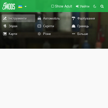
Show Adult
Увійти
Інструменти
Автомобіль
Фарбування
Зброя
Скріпти
Гравець
Карти
Різне
Більше