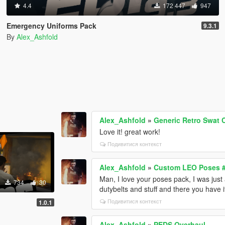
4.4
172 447
947
Emergency Uniforms Pack
9.3.1
By
Alex_Ashfold
Alex_Ashfold
»
Generic Retro Swat 
Love it! great work!
Подивитися контекст
Alex_Ashfold
»
Custom LEO Poses 
Man, I love your poses pack, I was ju
734
30
dutybelts and stuff and there you have i
Подивитися контекст
1.0.1
Alex_Ashfold
»
PEDS Overhaul