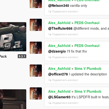
@Nelson340
vanilla only
Подивитися контекст
Alex_Ashfold
»
PEDS Overhaul
@TheRuler666
@different mods, and al
Подивитися контекст
Alex_Ashfold
»
PEDS Overhaul
172 447
947
@dzsergio
I'll fix that thx
Pack
9.3.1
Подивитися контекст
Alex_Ashfold
»
Sims V Plumbob
@officer278
I updated the description
Подивитися контекст
Alex_Ashfold
»
Sims V Plumbob
@LSGamer93
it's LSPDFR built in feat
Подивитися контекст