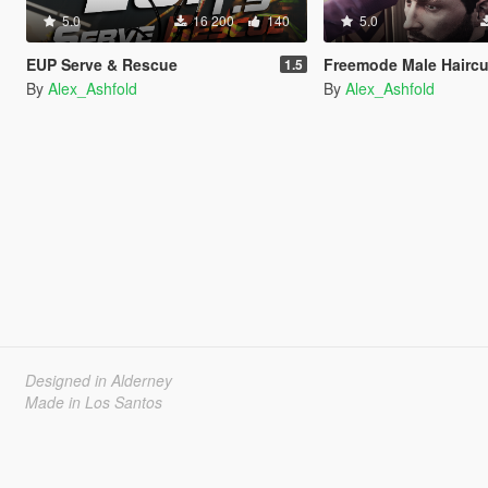
5.0
16 200
140
5.0
EUP Serve & Rescue
Freemode Male Haircu
1.5
By
Alex_Ashfold
By
Alex_Ashfold
Designed in Alderney
Made in Los Santos