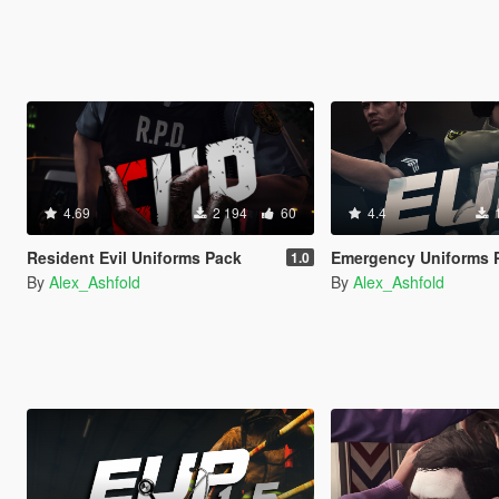
4.69
2 194
60
4.4
Resident Evil Uniforms Pack
Emergency Uniforms 
1.0
By
Alex_Ashfold
By
Alex_Ashfold