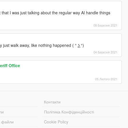
that I was just talking about the regular way AI handle things
08 Березня 2021
ey just walk away, like nothing happened ( ° ͜ʖ °)
04 Березня 2021
iff Office
05 Лютого 2021
Контакти
ли
Політика Конфіденційності
і файли
Cookie Policy