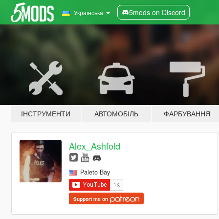
5mods on Discord
Українська
ІНСТРУМЕНТИ
АВТОМОБІЛЬ
ФАРБУВАННЯ
Alex_Ashfold
Paleto Bay
Support me on