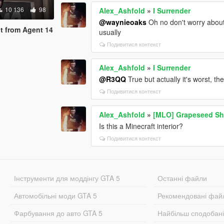
10 136
98
Alex_Ashfold
»
I Surrender
@waynieoaks
Oh no don't worry about 
t from Agent 14
usually
Подивитися контекст
Alex_Ashfold
»
I Surrender
@R3QQ
True but actually it's worst, th
Подивитися контекст
Alex_Ashfold
»
[MLO] Grapeseed Sher
Is this a Minecraft interior?
Подивитися контекст
Інструменти для моддінгу GTA 5
Останні файли
Автомобільні моди GTA 5
Рекомендовані фай
Фарбування до авто GTA 5
Найбільш сподобан