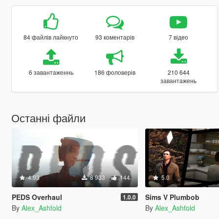
84 файлів лайкнуто
93 коментарів
7 відео
6 завантаженнь
186 фоловерів
210 644
завантажень
Останні файли
4.93
8 933
144
5.0
PEDS Overhaul
Sims V Plumbob
1.0.0
By
Alex_Ashfold
By
Alex_Ashfold