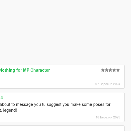
Clothing for MP Character
07 Вересня 2024
#4
st about to message you tu suggest you make some poses for
t, legend!
18 Березня 2023