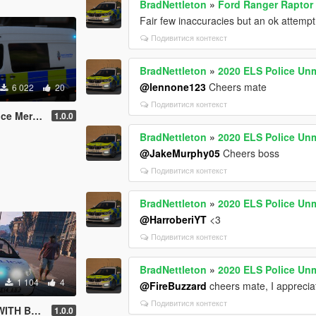
BradNettleton
»
Ford Ranger Raptor 
Fair few inaccuracies but an ok attempt
Подивитися контекст
BradNettleton
»
2020 ELS Police Un
@lennone123
Cheers mate
6 022
20
Подивитися контекст
printer ELS
1.0.0
BradNettleton
»
2020 ELS Police Un
@JakeMurphy05
Cheers boss
Подивитися контекст
BradNettleton
»
2020 ELS Police Un
@HarroberiYT
<3
Подивитися контекст
BradNettleton
»
2020 ELS Police Un
1 104
4
@FireBuzzard
cheers mate, I appreciat
Подивитися контекст
 BEACON
1.0.0