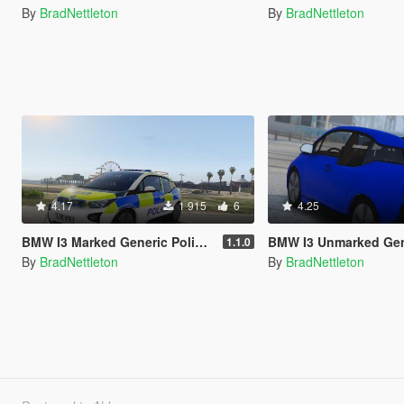
By
BradNettleton
By
BradNettleton
4.17
1 915
6
4.25
BMW I3 Marked Generic Police Car
BMW I3 Unmarked Generic Police Car [AD
1.1.0
By
BradNettleton
By
BradNettleton