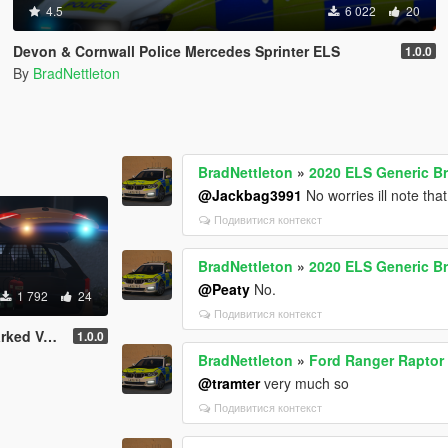
4.5
6 022
20
Devon & Cornwall Police Mercedes Sprinter ELS
1.0.0
By
BradNettleton
BradNettleton
»
2020 ELS Generic B
@Jackbag3991
No worries ill note tha
Подивитися контекст
BradNettleton
»
2020 ELS Generic B
@Peaty
No.
1 792
24
Подивитися контекст
 Astra MK7
1.0.0
BradNettleton
»
Ford Ranger Raptor 
@tramter
very much so
Подивитися контекст