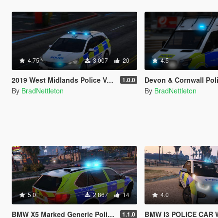
4.75
3 007
20
4.5
2019 West Midlands Police Vauxhall Astra IRV [ELS]
Devon & Cornwall Police Mercedes S
1.0.0
By
BradNettleton
By
BradNettleton
5.0
2 867
14
4.0
BMW X5 Marked Generic Police Car
BMW I3 POLICE CAR WITH
1.1.0