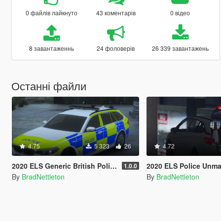
0 файлів лайкнуто
43 коментарів
0 відео
8 завантаженнь
24 фоловерів
26 339 завантажень
Останні файли
4.75
5 323
26
4.72
2020 ELS Generic British Police BMW 530D G31
2020 ELS Police Unmarked Vauxhall
1.0.0
By
BradNettleton
By
BradNettleton