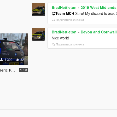
BradNettleton
»
2019 West Midlands 
@Team MCH
Sure! My discord is bra
Подивитися контекст
BradNettleton
»
Devon and Cornwall
Nice work!
Подивитися контекст
4 309
32
DON+REPLACE]
1.0.0