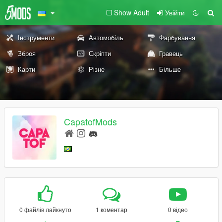
Show Adult
Увійти
Інструменти
Автомобіль
Фарбування
Зброя
Скріпти
Гравець
Карти
Різне
Більше
CapatofMods
0 файлів лайкнуто
1 коментар
0 відео