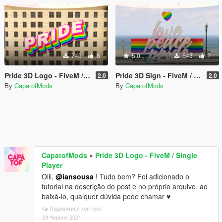
740
8
5.0
643
7
Pride 3D Logo - FiveM / Single Player
Pride 3D Sign - FiveM / Single Player
2.0
2.0
By
CapatofMods
By
CapatofMods
CapatofMods
»
Pride 3D Logo - FiveM / Single
Player
Oiii,
@iansousa
! Tudo bem? Foi adicionado o
tutorial na descrição do post e no próprio arquivo, ao
baixá-lo, qualquer dúvida pode chamar ♥
Подивитися контекст
29 Червня 2021