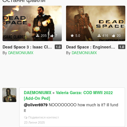
205
7
5.0
416
20
Dead Space 3 : Isaac Clarke
Dead Space : Engineering Suit
1.0
1.0
By
DAEMONIUMX
By
DAEMONIUMX
DAEMONIUMX
»
Valeria Garza: COD MWII 2022
[Add-On Ped]
@oliver8979
NOOOOOOOO how much is it? ill fund
it
Подивитися контекст
23 Липня 2025