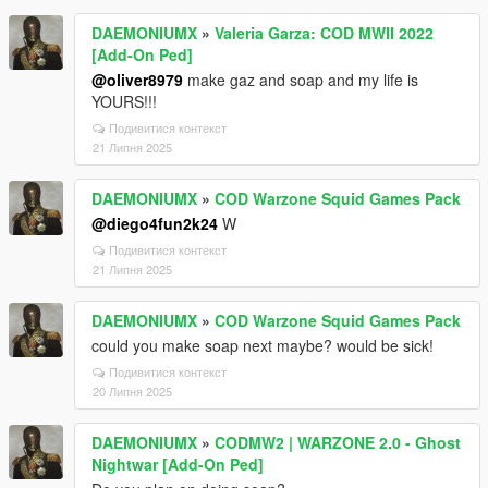
DAEMONIUMX
»
Valeria Garza: COD MWII 2022
[Add-On Ped]
@oliver8979
make gaz and soap and my life is
YOURS!!!
Подивитися контекст
21 Липня 2025
DAEMONIUMX
»
COD Warzone Squid Games Pack
@diego4fun2k24
W
Подивитися контекст
21 Липня 2025
DAEMONIUMX
»
COD Warzone Squid Games Pack
could you make soap next maybe? would be sick!
Подивитися контекст
20 Липня 2025
DAEMONIUMX
»
CODMW2 | WARZONE 2.0 - Ghost
Nightwar [Add-On Ped]