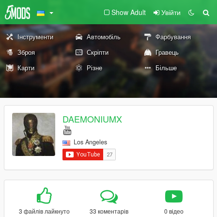
Show Adult
Увійти
Інструменти
Автомобіль
Фарбування
Зброя
Скріпти
Гравець
Карти
Різне
Більше
DAEMONIUMX
Los Angeles
3 файлів лайкнуто
33 коментарів
0 відео