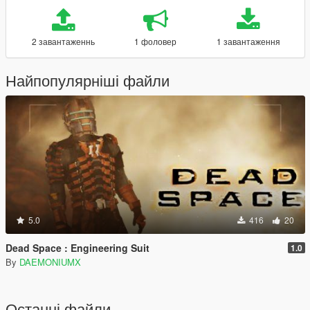
2 завантаженнь
1 фоловер
1 завантаження
Найпопулярніші файли
5.0
416
20
Dead Space : Engineering Suit
1.0
By
DAEMONIUMX
Останні файли