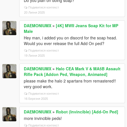
Do you plan on doing soap?
Подивитися контекст
20 Липня 2025
DAEMONIUMX
»
[4K] MWII Jeans Soap Kit for MP
Male
Hey man, i added you on disocrd for the soap head.
Would you ever release the full Add On ped?
Подивитися контекст
19 Липня 2025
DAEMONIUMX
»
Halo CEA Mark V & MA5B Assault
Rifle Pack [Addon Ped, Weapon, Animated]
please make the halo 2 spartans from remastered!!
very good work.
Подивитися контекст
16 Березня 2025
DAEMONIUMX
»
Robot (Invincible) [Add-On Ped]
more invincible peds!
Подивитися контекст