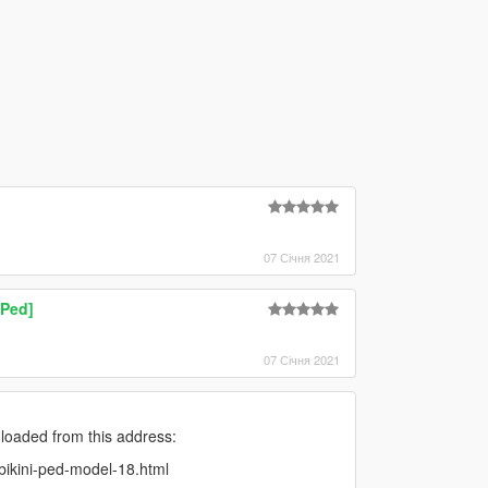
07 Січня 2021
Ped]
07 Січня 2021
loaded from this address:
bikini-ped-model-18.html