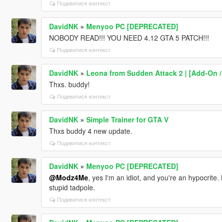
Подивитися контекст
DavidNK
»
Menyoo PC [DEPRECATED]
NOBODY READ!!! YOU NEED 4.12 GTA 5 PATCH!!!
Подивитися контекст
DavidNK
»
Leona from Sudden Attack 2 | [Add-On 
Thxs. buddy!
Подивитися контекст
DavidNK
»
Simple Trainer for GTA V
Thxs buddy 4 new update.
Подивитися контекст
DavidNK
»
Menyoo PC [DEPRECATED]
@Modz4Me
, yes I'm an idiot, and you're an hypocrite.
stupid tadpole.
Подивитися контекст