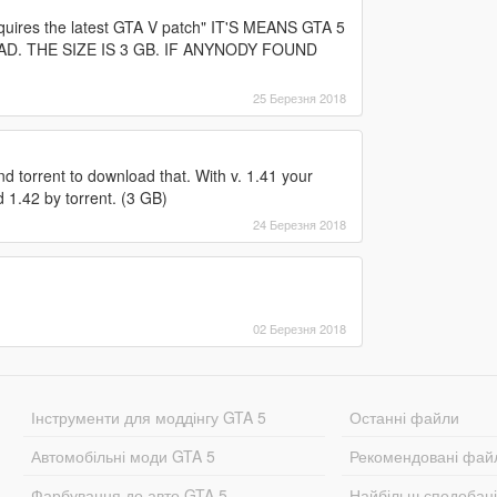
res the latest GTA V patch" IT'S MEANS GTA 5
D. THE SIZE IS 3 GB. IF ANYNODY FOUND
25 Березня 2018
ind torrent to download that. With v. 1.41 your
.42 by torrent. (3 GB)
24 Березня 2018
02 Березня 2018
Інструменти для моддінгу GTA 5
Останні файли
Автомобільні моди GTA 5
Рекомендовані фай
Фарбування до авто GTA 5
Найбільш сподобан