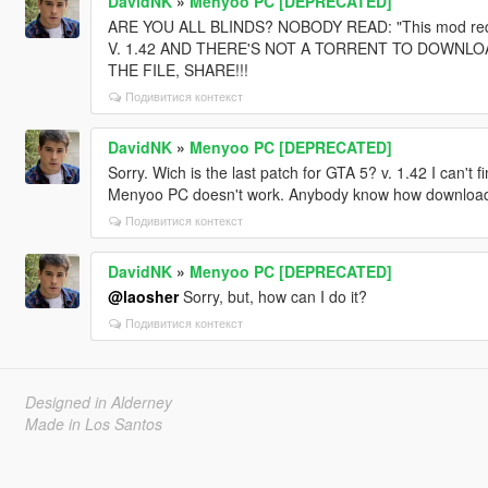
DavidNK
»
Menyoo PC [DEPRECATED]
ARE YOU ALL BLINDS? NOBODY READ: "This mod requi
V. 1.42 AND THERE'S NOT A TORRENT TO DOWNLOA
THE FILE, SHARE!!!
Подивитися контекст
DavidNK
»
Menyoo PC [DEPRECATED]
Sorry. Wich is the last patch for GTA 5? v. 1.42 I can't f
Menyoo PC doesn't work. Anybody know how download 1
Подивитися контекст
DavidNK
»
Menyoo PC [DEPRECATED]
@laosher
Sorry, but, how can I do it?
Подивитися контекст
Designed in Alderney
Made in Los Santos