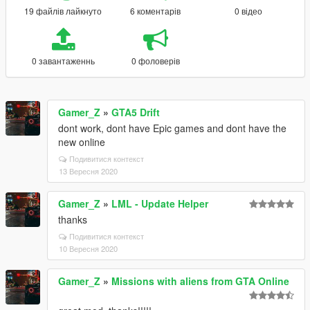
19 файлів лайкнуто
6 коментарів
0 відео
0 завантаженнь
0 фоловерів
Gamer_Z
»
GTA5 Drift
dont work, dont have Epic games and dont have the
new online
Подивитися контекст
13 Вересня 2020
Gamer_Z
»
LML - Update Helper
thanks
Подивитися контекст
10 Вересня 2020
Gamer_Z
»
Missions with aliens from GTA Online