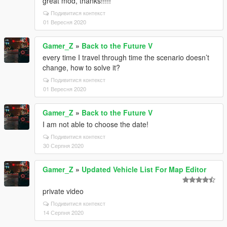
great mod, thanks!!!!!
Подивитися контекст
01 Вересня 2020
Gamer_Z
»
Back to the Future V
every time I travel through time the scenario doesn’t
change, how to solve it?
Подивитися контекст
01 Вересня 2020
Gamer_Z
»
Back to the Future V
I am not able to choose the date!
Подивитися контекст
30 Серпня 2020
Gamer_Z
»
Updated Vehicle List For Map Editor
private video
Подивитися контекст
14 Серпня 2020