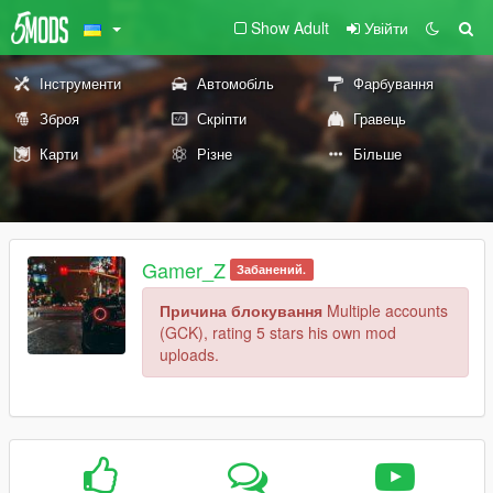
Show Adult
Увійти
Інструменти
Автомобіль
Фарбування
Зброя
Скріпти
Гравець
Карти
Різне
Більше
Gamer_Z
Забанений.
Причина блокування
Multiple accounts
(GCK), rating 5 stars his own mod
uploads.