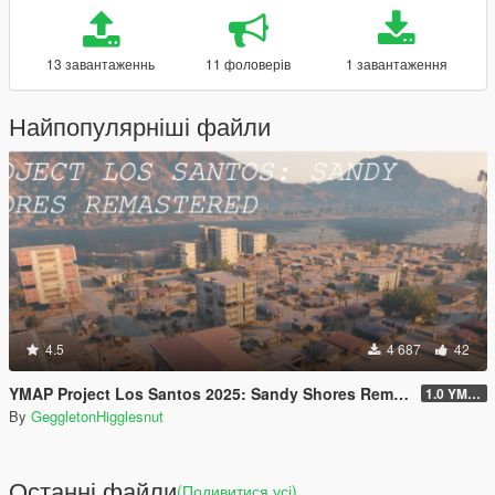
13 завантаженнь
11 фоловерів
1 завантаження
Найпопулярніші файли
4.5
4 687
42
YMAP Project Los Santos 2025: Sandy Shores Remastered
1.0 YMAP
By
GeggletonHigglesnut
Останні файли
(Подивитися усі)