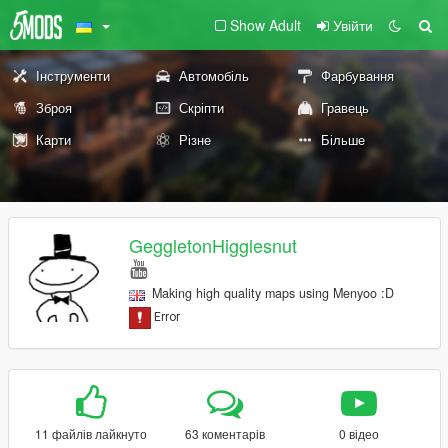
Show Adult
Увійти
Інструменти
Автомобіль
Фарбування
Зброя
Скріпти
Гравець
Карти
Різне
Більше
GeggletonHigglesnut
Making high quality maps using Menyoo :D
11 файлів лайкнуто
63 коментарів
0 відео