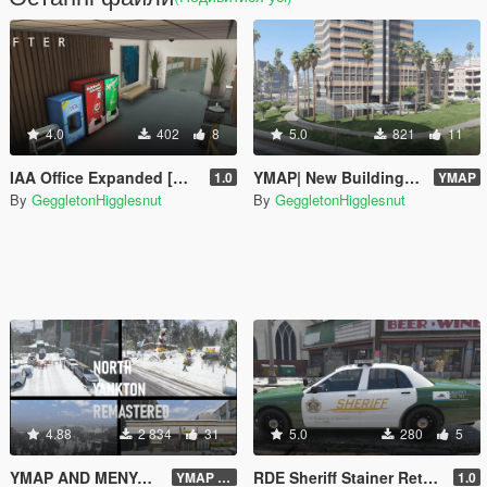
4.0
402
8
5.0
821
11
IAA Office Expanded [MENYOO]
YMAP| New Building At Rockford Hills + Additional Palm Trees
1.0
YMAP
By
GeggletonHigglesnut
By
GeggletonHigglesnut
4.88
2 834
31
5.0
280
5
YMAP AND MENYOO| PROJECT LOS SANTOS 2025: North Yankton Remastered + Forest
RDE Sheriff Stainer Retexture
YMAP V2
1.0