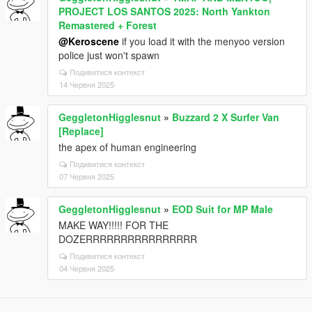
PROJECT LOS SANTOS 2025: North Yankton
Remastered + Forest
@Keroscene
if you load it with the menyoo version
police just won't spawn
Подивитися контекст
14 Червня 2025
GeggletonHigglesnut
»
Buzzard 2 X Surfer Van
[Replace]
the apex of human engineering
Подивитися контекст
07 Червня 2025
GeggletonHigglesnut
»
EOD Suit for MP Male
MAKE WAY!!!!! FOR THE
DOZERRRRRRRRRRRRRRRR
Подивитися контекст
04 Червня 2025