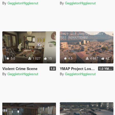
By
GeggletonHigglesnut
By
GeggletonHigglesnut
5.0
1 027
15
4.5
4 687
42
Violent Crime Scene
YMAP Project Los Santos 2025: Sandy Shores Remastered
1.0
1.0 YMAP
By
GeggletonHigglesnut
By
GeggletonHigglesnut