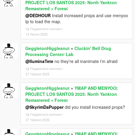
PROJECT LOS SANTOS 2025: North Yankton
Remastered + Forest
@DEDHOUR
Install increased props and use menyoo
tp to load the map.
Подивитися контекст
14 Липня 2025
GeggletonHigglesnut
»
Cluckin' Bell Drug
Processing Center/ Lab
@IluminaTete
no they're all inanimate i'm afraid
Подивитися контекст
27 Червня 2025
GeggletonHigglesnut
»
YMAP AND MENYOO|
PROJECT LOS SANTOS 2025: North Yankton
Remastered + Forest
@SkyrimDaPupper
did you install increased props?
Подивитися контекст
27 Червня 2025
GeggletonHigglesnut
»
YMAP AND MENYOO|