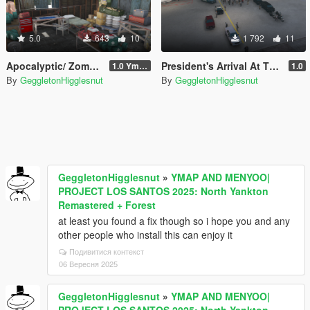
5.0
643
10
1 792
11
Apocalyptic/ Zombie Survivalist Shelter
President's Arrival At The Airport
1.0 Ymap
1.0
By
GeggletonHigglesnut
By
GeggletonHigglesnut
GeggletonHigglesnut
»
YMAP AND MENYOO|
PROJECT LOS SANTOS 2025: North Yankton
Remastered + Forest
at least you found a fix though so i hope you and any
other people who install this can enjoy it
Подивитися контекст
06 Вересня 2025
GeggletonHigglesnut
»
YMAP AND MENYOO|