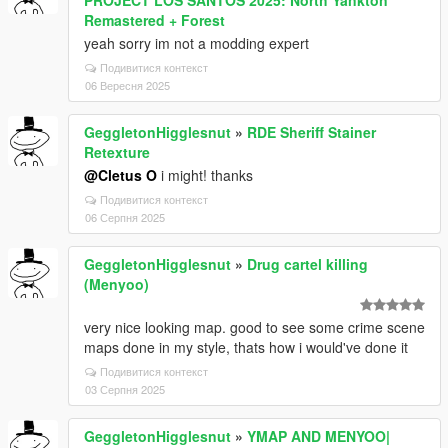
PROJECT LOS SANTOS 2025: North Yankton
Remastered + Forest
yeah sorry im not a modding expert
Подивитися контекст
06 Вересня 2025
GeggletonHigglesnut
»
RDE Sheriff Stainer
Retexture
@Cletus O
i might! thanks
Подивитися контекст
06 Серпня 2025
GeggletonHigglesnut
»
Drug cartel killing
(Menyoo)
very nice looking map. good to see some crime scene
maps done in my style, thats how i would've done it
Подивитися контекст
03 Серпня 2025
GeggletonHigglesnut
»
YMAP AND MENYOO|