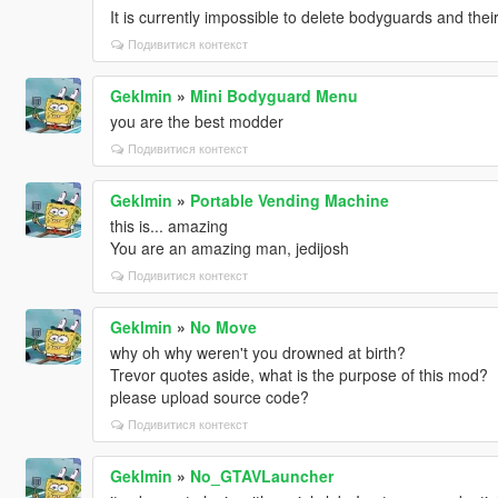
It is currently impossible to delete bodyguards and thei
Подивитися контекст
Geklmin
»
Mini Bodyguard Menu
you are the best modder
Подивитися контекст
Geklmin
»
Portable Vending Machine
this is... amazing
You are an amazing man, jedijosh
Подивитися контекст
Geklmin
»
No Move
why oh why weren't you drowned at birth?
Trevor quotes aside, what is the purpose of this mod?
please upload source code?
Подивитися контекст
Geklmin
»
No_GTAVLauncher