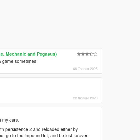
ce, Mechanic and Pegasus)
g a game sometimes
08 Травня 2025
22 Лютого 2020
g my cars.
th persistence 2 and reloaded either by
ot go to the impound lot, and be lost forever.