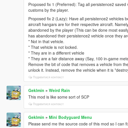
Proposed fix 1 (Preferred): Tag all persistence2 saved 
customs by the player.
Proposed fix 2 (Lazy): Have all persistence2 vehicles b
aircraft hangars are for their respective aircraft. Namel
abandoned by the player (This can be done most easily
has abandoned their persistence2 vehicle once they ar
* Not in that vehicle.
* That vehicle is not locked.
* They are in a different vehicle
* They are a fair distance away (Say, 100 in-game mete
Remove the bit of code that removes a vehicle from the 
unlock it. Instead, remove the vehicle when it is *destro
Подивитися контекст
Geklmin
»
Weird Rain
This mod is like some sort of SCP
Подивитися контекст
Geklmin
»
Mini Bodyguard Menu
Please send me the source code of this mod so I can fi