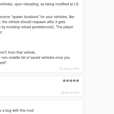
vehicles, upon reloading, as being modified at LS
ecome *spawn locations* for your vehicles, like
y, the vehicle should respawn after it gets
 by invoking reload persistence2). The player
e:
rs?) from that vehicle.
non-volatile list of saved vehicles once you
yed*.
22 Лютого 2020
26 Квітня 2019
x a bug with this mod