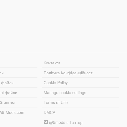
Контакти
ли
Політика Конфіденційності
і файли
Cookie Policy
ені файли
Manage cookie settings
ейтингом
Terms of Use
TA5-Mods.com
DMCA
@5mods в Твіттері