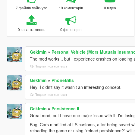
7 файлів лайкнуто
19 коментарів
0 відео
0 завантаженнь
0 фоловерів
Geklmin
»
Personal Vehicle (Mors Mutuals Insuran
The mod works... but I experience crashes on loadin
Подивитися контекст
Geklmin
»
PhoneBills
Hey! I didn't say it wasn't an interesting concept.
Подивитися контекст
Geklmin
»
Persistence II
Great mod, but I have one major issue with it. I'm losin
Bug: Cars modified at LS customs, after being saved wi
reloading the game or using "reload persistence2" will n