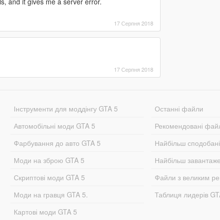
ls, and it gives me a server error.
17 Серпня 2018
17 Серпня 2018
Інструменти для моддінгу GTA 5
Останні файли
Автомобільні моди GTA 5
Рекомендовані фай
Фарбування до авто GTA 5
Найбільш сподобан
Моди на зброю GTA 5
Найбільш завантаж
Скриптові моди GTA 5
Файли з великим р
Моди на гравця GTA 5.
Таблиця лидерів G
Картові моди GTA 5