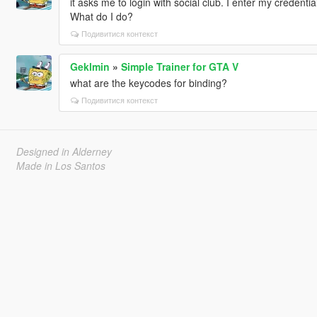
it asks me to login with social club. I enter my credentia
What do I do?
Подивитися контекст
Geklmin
»
Simple Trainer for GTA V
what are the keycodes for binding?
Подивитися контекст
Designed in Alderney
Made in Los Santos