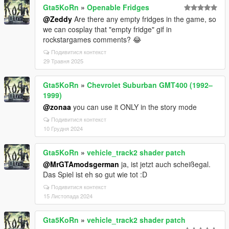
Gta5KoRn
»
Openable Fridges
@Zeddy
Are there any empty fridges in the game, so
we can cosplay that "empty fridge" gif in
rockstargames comments? 😂
Подивитися контекст
29 Травня 2025
Gta5KoRn
»
Chevrolet Suburban GMT400 (1992–
1999)
@zonaa
you can use it ONLY in the story mode
Подивитися контекст
10 Грудня 2024
Gta5KoRn
»
vehicle_track2 shader patch
@MrGTAmodsgerman
ja, ist jetzt auch scheißegal.
Das Spiel ist eh so gut wie tot :D
Подивитися контекст
15 Листопада 2024
Gta5KoRn
»
vehicle_track2 shader patch