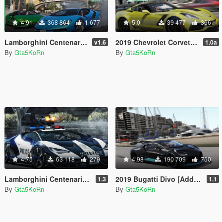
4.91
368 864
1 677
5.0
39 477
366
Lamborghini Centenario LP 770-4 [Remastered | Livery | FiveM]
2019 Chevrolet Corvette ZR1 Coupé [Add-On | Replace]
v1.6
1.0a
By
Gta5KoRn
By
Gta5KoRn
4.75
63 118
279
4.98
190 709
750
Lamborghini Centenario Lp770-4 Police 👮 LSPD
2019 Bugatti Divo [Add-On]
1.3
1.1
By
Gta5KoRn
By
Gta5KoRn