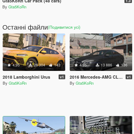
Gta5KoRn Car Pack (48 cars)
1.3
By
Gta5KoRn
Останні файли
(Подивитися усі)
4.95
26 304
143
4.95
13 886
136
2018 Lamborghini Urus
2016 Mercedes-AMG CLA45 Coupé [Add-On]
v1
v1
By
Gta5KoRn
By
Gta5KoRn