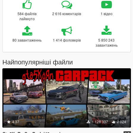
584 файлів
2 616 коментарів
1 відео
лайкнуто
80 завантаженнь
1 414 фоловерів
5 850 243
завантажень
Найпопулярніші файли
4.37
1 128 337
2 024