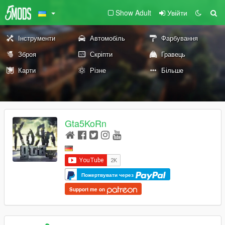
Show Adult
Увійти
Інструменти
Автомобіль
Фарбування
Зброя
Скріпти
Гравець
Карти
Різне
Більше
Gta5KoRn
Пожертвувати через
Support me on