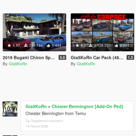
4.87
299 186
1 444
4.37
1 128 337
2 024
2019 Bugatti Chiron Sport & 2017 Bugatti Chiron [Tuning | Livery]
Gta5KoRn Car Pack (48 cars)
5.0
1.3
By
Gta5KoRn
By
Gta5KoRn
Gta5KoRn
»
Chester Bennington [Add-On Ped]
Chester Bennington from Temu
Подивитися контекст
14 Липня 2026