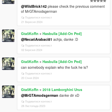
@WildBrick142
please check the previous comment
of MrGTAmodsgerman
Подивитися контекст
21 Вересня 2024
Gta5KoRn
»
Hasbulla [Add-On Ped]
@NecatiArabaci81
achja, danke :D
Подивитися контекст
02 Березня 2024
Gta5KoRn
»
Hasbulla [Add-On Ped]
can somebody explain who the fuck he is?
Подивитися контекст
20 Січня 2024
Gta5KoRn
»
2018 Lamborghini Urus
@MrGTAmodsgerman
danke dir xD
Подивитися контекст
28 Листопада 2023