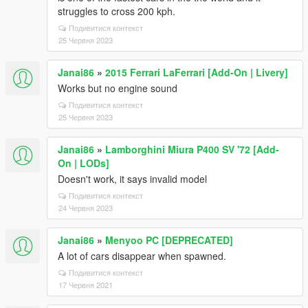
struggles to cross 200 kph.
Подивитися контекст
25 Червня 2023
Janai86
»
2015 Ferrari LaFerrari [Add-On | Livery]
Works but no engine sound
Подивитися контекст
25 Червня 2023
Janai86
»
Lamborghini Miura P400 SV '72 [Add-
On | LODs]
Doesn't work, it says invalid model
Подивитися контекст
24 Червня 2023
Janai86
»
Menyoo PC [DEPRECATED]
A lot of cars disappear when spawned.
Подивитися контекст
17 Червня 2021