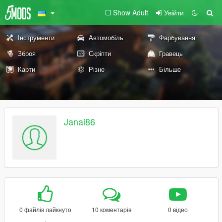
Show Adult
Увійти
Інструменти
Автомобіль
Фарбування
Зброя
Скріпти
Гравець
Карти
Різне
Більше
Janai86
0 файлів лайкнуто
10 коментарів
0 відео