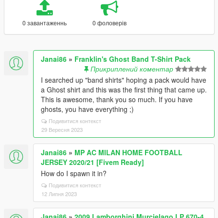
0 завантаженнь
0 фоловерів
Janai86
»
Franklin's Ghost Band T-Shirt Pack
Прикриплений коментар
I searched up "band shirts" hoping a pack would have
a Ghost shirt and this was the first thing that came up.
This is awesome, thank you so much. If you have
ghosts, you have everything ;)
Подивитися контекст
29 Вересня 2023
Janai86
»
MP AC MILAN HOME FOOTBALL
JERSEY 2020/21 [Fivem Ready]
How do I spawn it in?
Подивитися контекст
12 Липня 2023
Janai86
»
2009 Lamborghini Murcielago LP 670-4