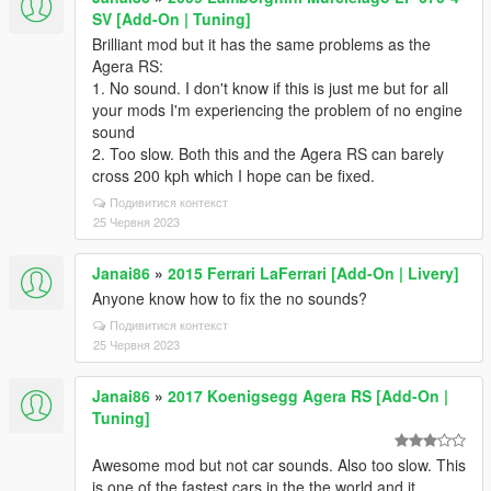
SV [Add-On | Tuning]
Brilliant mod but it has the same problems as the
Agera RS:
1. No sound. I don't know if this is just me but for all
your mods I'm experiencing the problem of no engine
sound
2. Too slow. Both this and the Agera RS can barely
cross 200 kph which I hope can be fixed.
Подивитися контекст
25 Червня 2023
Janai86
»
2015 Ferrari LaFerrari [Add-On | Livery]
Anyone know how to fix the no sounds?
Подивитися контекст
25 Червня 2023
Janai86
»
2017 Koenigsegg Agera RS [Add-On |
Tuning]
Awesome mod but not car sounds. Also too slow. This
is one of the fastest cars in the the world and it