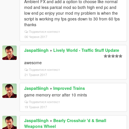
Ambient FX and add a option to choose like normal
mod and less parical mod so both high end pc and
low end pc enjoy your mod my problem is when the
script is working my fps goes down to 30 from 60 fps
thanks
Подивитися контекст
06 Червня 2017
JaspalSingh
»
Lively World - Traffic Stuff Update
awesome
Подивитися контекст
21 Травня 2017
JaspalSingh
»
Improved Trains
game memory error after 10 mints
Подивитися контекст
19 Травня 2017
JaspalSingh
»
Bearly Crosshair 'd & Small
Weapons Wheel