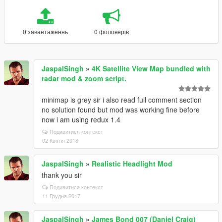
0 завантаженнь
0 фоловерів
JaspalSingh
»
4K Satellite View Map bundled with
radar mod & zoom script.
minimap is grey sir i also read full comment section
no solution found but mod was working fine before
now i am using redux 1.4
Подивитися контекст
02 Квітня 2018
JaspalSingh
»
Realistic Headlight Mod
thank you sir
Подивитися контекст
11 Грудня 2017
JaspalSingh
»
James Bond 007 (Daniel Craig)