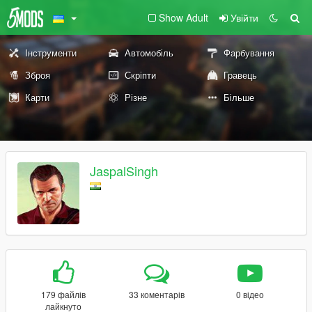
Show Adult
Увійти
Інструменти
Автомобіль
Фарбування
Зброя
Скріпти
Гравець
Карти
Різне
Більше
JaspalSingh
179 файлів
33 коментарів
0 відео
лайкнуто