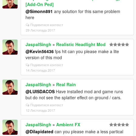
[Add-On Ped]
@Simonn891
any solution for this same problem
here
Подивитися контекст
29 Листопада 2017
JaspalSingh
»
Realistic Headlight Mod
@Kevin56436
fps hit can you please make a lite
version of this mod
Подивитися контекст
14 Листопада 2017
JaspalSingh
»
Real Rain
@LUISDACOS
Have installed mod and game runs
but do not see the splatter effect on ground / cars.
Подивитися контекст
12 Листопада 2017
JaspalSingh
»
Ambient FX
@Dilapidated
can you please make a less partical