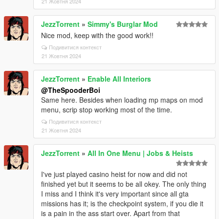
21 Жовтня 2024
JezzTorrent
»
Simmy's Burglar Mod
Nice mod, keep with the good work!!
Подивитися контекст
21 Жовтня 2024
JezzTorrent
»
Enable All Interiors
@TheSpooderBoi
Same here. Besides when loading mp maps on mod
menu, scrip stop working most of the time.
Подивитися контекст
21 Жовтня 2024
JezzTorrent
»
All In One Menu | Jobs & Heists
I've just played casino heist for now and did not
finished yet but it seems to be all okey. The only thing
I miss and I think it's very important since all gta
missions has it; is the checkpoint system, if you die it
is a pain in the ass start over. Apart from that