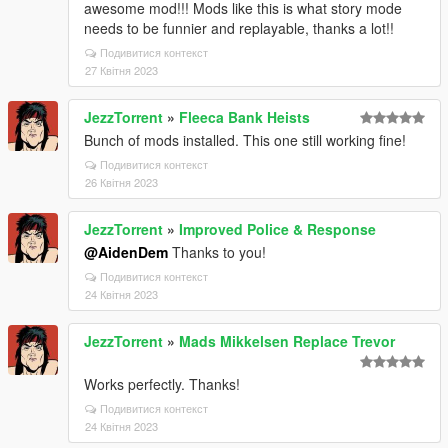
awesome mod!!! Mods like this is what story mode
needs to be funnier and replayable, thanks a lot!!
Подивитися контекст
27 Квітня 2023
JezzTorrent
»
Fleeca Bank Heists
Bunch of mods installed. This one still working fine!
Подивитися контекст
26 Квітня 2023
JezzTorrent
»
Improved Police & Response
@AidenDem
Thanks to you!
Подивитися контекст
24 Квітня 2023
JezzTorrent
»
Mads Mikkelsen Replace Trevor
Works perfectly. Thanks!
Подивитися контекст
24 Квітня 2023