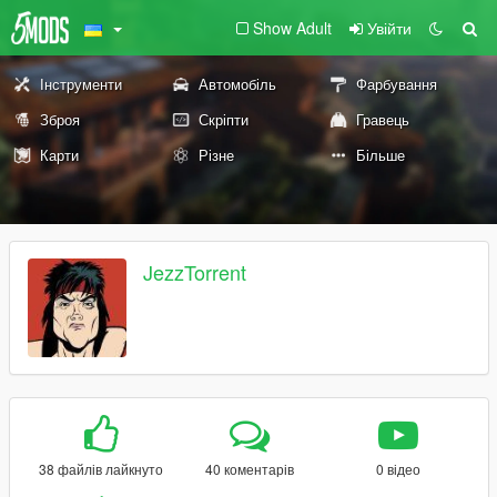
Show Adult
Увійти
Інструменти
Автомобіль
Фарбування
Зброя
Скріпти
Гравець
Карти
Різне
Більше
JezzTorrent
38 файлів лайкнуто
40 коментарів
0 відео