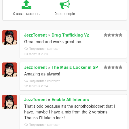
0 завантаженнь
0 фоловерів
JezzTorrent
»
Drug Trafficking V2
Great mod and works great too.
Подивитися контекст
24 Жовтня 2024
JezzTorrent
»
The Music Locker in SP
Amazing as always!
Подивитися контекст
22 Жовтня 2024
JezzTorrent
»
Enable All Interiors
That's odd because it's the scripthookdotnet that I
have, maybe I have a mix from the 2 versions.
Thanks I'll take a look!
Подивитися контекст