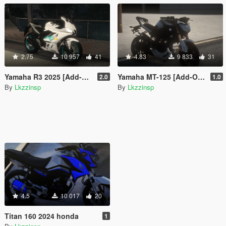
2.75
10 957
41
4.83
9 833
31
Yamaha R3 2025 [Add-On]
Yamaha MT-125 [Add-On | Fivem]
2.0
1.0
By
Lkzzinsp
By
Lkzzinsp
4.5
10 017
20
Titan 160 2024 honda
1