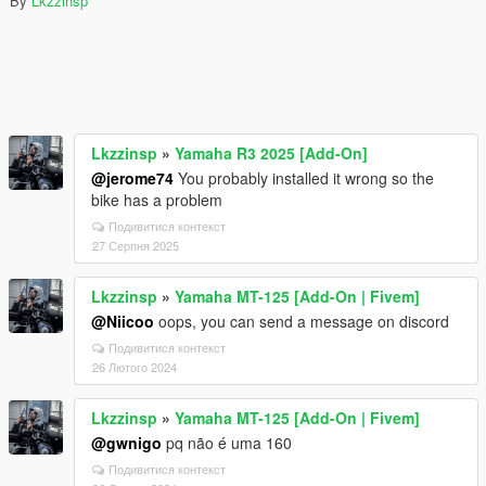
By
Lkzzinsp
Lkzzinsp
»
Yamaha R3 2025 [Add-On]
@jerome74
You probably installed it wrong so the
bike has a problem
Подивитися контекст
27 Серпня 2025
Lkzzinsp
»
Yamaha MT-125 [Add-On | Fivem]
@Niicoo
oops, you can send a message on discord
Подивитися контекст
26 Лютого 2024
Lkzzinsp
»
Yamaha MT-125 [Add-On | Fivem]
@gwnigo
pq não é uma 160
Подивитися контекст