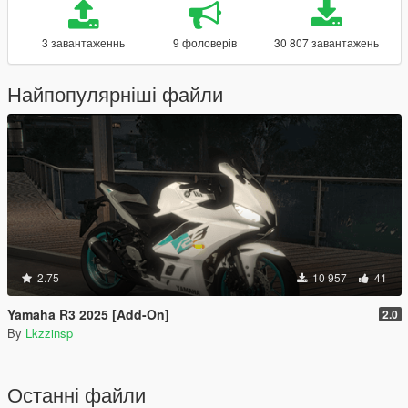
3 завантаженнь
9 фоловерів
30 807 завантажень
Найпопулярніші файли
2.75
10 957
41
Yamaha R3 2025 [Add-On]
2.0
By
Lkzzinsp
Останні файли