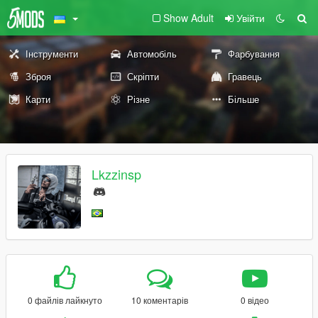
Show Adult
Увійти
Інструменти
Автомобіль
Фарбування
Зброя
Скріпти
Гравець
Карти
Різне
Більше
Lkzzinsp
0 файлів лайкнуто
10 коментарів
0 відео