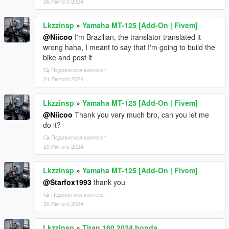
26 Лютого 2024
Lkzzinsp
»
Yamaha MT-125 [Add-On | Fivem]
@Niicoo
I'm Brazilian, the translator translated it
wrong haha, I meant to say that I'm going to build the
bike and post it
Подивитися контекст
21 Лютого 2024
Lkzzinsp
»
Yamaha MT-125 [Add-On | Fivem]
@Niicoo
Thank you very much bro, can you let me
do it?
Подивитися контекст
20 Лютого 2024
Lkzzinsp
»
Yamaha MT-125 [Add-On | Fivem]
@Starfox1993
thank you
Подивитися контекст
20 Лютого 2024
Lkzzinsp
»
Titan 160 2024 honda