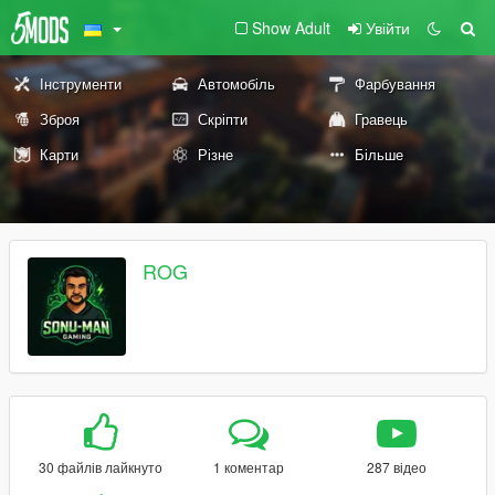
Show Adult
Увійти
Інструменти
Автомобіль
Фарбування
Зброя
Скріпти
Гравець
Карти
Різне
Більше
ROG
30 файлів лайкнуто
1 коментар
287 відео