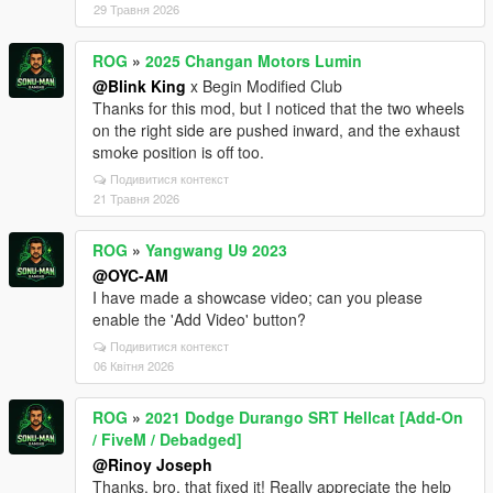
29 Травня 2026
ROG
»
2025 Changan Motors Lumin
@Blink King
x Begin Modified Club
Thanks for this mod, but I noticed that the two wheels
on the right side are pushed inward, and the exhaust
smoke position is off too.
Подивитися контекст
21 Травня 2026
ROG
»
Yangwang U9 2023
@OYC-AM
I have made a showcase video; can you please
enable the 'Add Video' button?
Подивитися контекст
06 Квітня 2026
ROG
»
2021 Dodge Durango SRT Hellcat [Add-On
/ FiveM / Debadged]
@Rinoy Joseph
Thanks, bro, that fixed it! Really appreciate the help