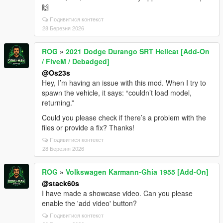
🙌
Подивитися контекст
28 Березня 2026
ROG
»
2021 Dodge Durango SRT Hellcat [Add-On
/ FiveM / Debadged]
@Os23s
Hey, I’m having an issue with this mod. When I try to
spawn the vehicle, it says: “couldn’t load model,
returning.”
Could you please check if there’s a problem with the
files or provide a fix? Thanks!
Подивитися контекст
28 Березня 2026
ROG
»
Volkswagen Karmann-Ghia 1955 [Add-On]
@stack60s
I have made a showcase video. Can you please
enable the 'add video' button?
Подивитися контекст