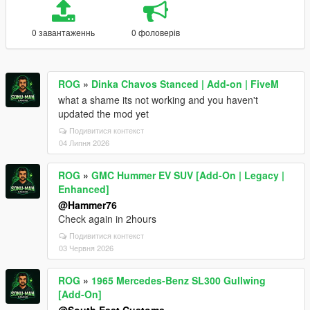
0 завантаженнь
0 фоловерів
ROG
»
Dinka Chavos Stanced | Add-on | FiveM
what a shame its not working and you haven't
updated the mod yet
Подивитися контекст
04 Липня 2026
ROG
»
GMC Hummer EV SUV [Add-On | Legacy |
Enhanced]
@Hammer76
Check again in 2hours
Подивитися контекст
03 Червня 2026
ROG
»
1965 Mercedes-Benz SL300 Gullwing
[Add-On]