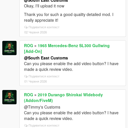
@South East Customs
Okay, I'll upload it now
Thank you for such a good quality detailed mod. I
really appreciate it!
Подивитися контекст
02 Червня 2026
ROG
»
1965 Mercedes-Benz SL300 Gullwing
[Add-On]
@South East Customs
Can you please enable the add video button? I have
made a quick review video.
Подивитися контекст
01 Червня 2026
ROG
»
2019 Durango Shirokai Widebody
(Addon/FiveM)
@Timmy's Customs
Can you please enable the add video button? I have
made a quick review video.
Подивитися контекст