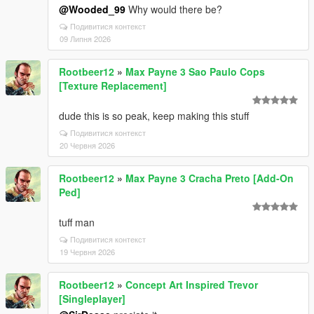
@Wooded_99
Why would there be?
Подивитися контекст
09 Липня 2026
Rootbeer12
»
Max Payne 3 Sao Paulo Cops
[Texture Replacement]
dude this is so peak, keep making this stuff
Подивитися контекст
20 Червня 2026
Rootbeer12
»
Max Payne 3 Cracha Preto [Add-On
Ped]
tuff man
Подивитися контекст
19 Червня 2026
Rootbeer12
»
Concept Art Inspired Trevor
[Singleplayer]