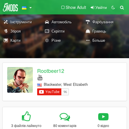
Show Adult
Увійти
Інструменти
Автомобіль
Фарбування
Зброя
Скріпти
Гравець
Карти
Різне
Більше
Rootbeer12
Blackwater, West Elizabeth
3 файлів лайкнуто
80 коментарів
0 відео