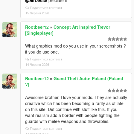
@SirDesse
preciate it
Подивитися контекст
15 Червня 2026
Rootbeer12
»
Concept Art Inspired Trevor
[Singleplayer]
What graphics mod do you use in your screenshots ?
if you do use one.
Подивитися контекст
14 Червня 2026
Rootbeer12
»
Grand Theft Auto: Poland (Poland
V)
Awesome brother, I love your mods. They are actually
creative which has been becoming a rarity as of late
on this site. Def continue with stuff like this. If you
want realism add a border with people fighting the
guards with melee weapons and throwables.
Подивитися контекст
14 Червня 2026