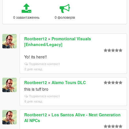
0 завантаженнь
0 фоловерів
Rootbeer12
»
Promotional Visuals
[Enhanced/Legacy]
Yo! its here!!
Подивитися контекст
2 днів назад
Rootbeer12
»
Alamo Tours DLC
this is tuff bro
Подивитися контекст
6 днів назад
Rootbeer12
»
Los Santos Alive - Next Generation
AI NPCs