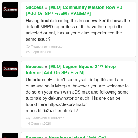
Success
»
[MLO] Community Mission Row PD
[Add-On SP / FiveM / RAGEMP]
Having trouble loading this in codewalker it shows the
default MRPD regardless of if I have the mrpd dlc
selected or not, has anyone else experienced the
same issue?
Подивитися контекст
25 Серпня 2020
Success
»
[MLO] Legion Square 24/7 Shop
Interior [Add-On SP / FiveM]
Unfortunately I don't see myself doing this as I am
busy and so is Morgan, however you are welcome to
do so on your own with 3DS max and following some
tutorials by dekurwinator or such. His site can be
found here https://dekurwinator-
mods.bitrix24.site/tutorials/
Подивитися контекст
14 Серпня 2020
Success
»
Happiness Island [Add-On]