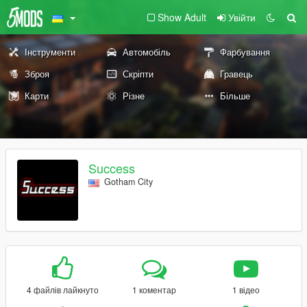
Show Adult
Увійти
Інструменти
Автомобіль
Фарбування
Зброя
Скріпти
Гравець
Карти
Різне
Більше
Success
Gotham City
4 файлів лайкнуто
1 коментар
1 відео