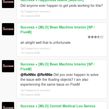
Did anyone ever happen to get peds working for this?
Подивитися контекст
13 Серпня 2020
Success
»
[MLO] Bean Machine Interior [SP /
FiveM]
ah alright well that is unfortunate
Подивитися контекст
13 Серпня 2020
Success
»
[MLO] Bean Machine Interior [SP /
FiveM]
@ReNNie
@ReNNie
Did you ever happen to solve
the issue with the floating objects? I am also
experiencing the same issue on FiveM
Подивитися контекст
09 Серпня 2020
Success
»
[MLO] Central Medical Los Santos