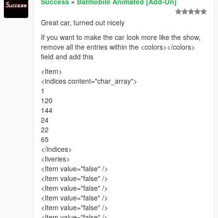
Success
»
Batmobile Animated [Add-On]
Great car, turned out nicely
If you want to make the car look more like the show,
remove all the entries within the <colors></colors>
field and add this
<Item>
<indices content="char_array">
1
120
144
24
22
65
</indices>
<liveries>
<Item value="false" />
<Item value="false" />
<Item value="false" />
<Item value="false" />
<Item value="false" />
<Item value="false" />