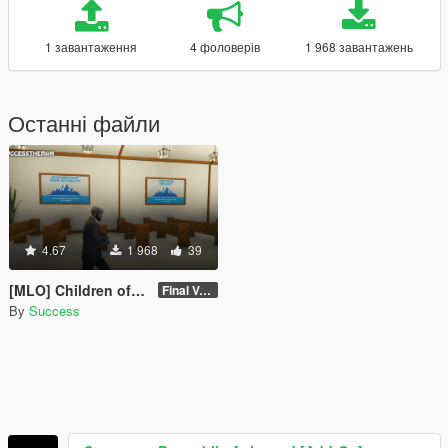
1 завантаження
4 фоловерів
1 968 завантажень
Останні файли
4.67
1 968
39
[MLO] Children of The Mountain Fellowship Temple Interior [Add-On SP / FiveM]
Final Version - SP
By
Success