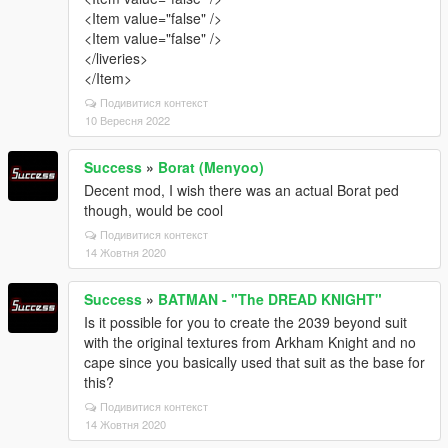
<Item value="false" />
<Item value="false" />
</liveries>
</Item>
Подивитися контекст
10 Вересня 2022
Success
»
Borat (Menyoo)
Decent mod, I wish there was an actual Borat ped
though, would be cool
Подивитися контекст
14 Жовтня 2020
Success
»
BATMAN - "The DREAD KNIGHT"
Is it possible for you to create the 2039 beyond suit
with the original textures from Arkham Knight and no
cape since you basically used that suit as the base for
this?
Подивитися контекст
14 Жовтня 2020