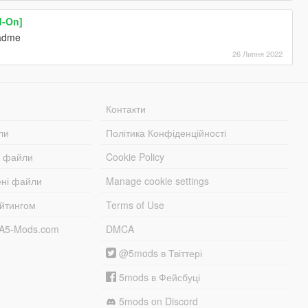
d-On]
eadme
26 Липня 2022
Контакти
ли
Політика Конфіденційності
і файли
Cookie Policy
ені файли
Manage cookie settings
ейтингом
Terms of Use
TA5-Mods.com
DMCA
@5mods в Твіттері
5mods в Фейсбуці
5mods on Discord