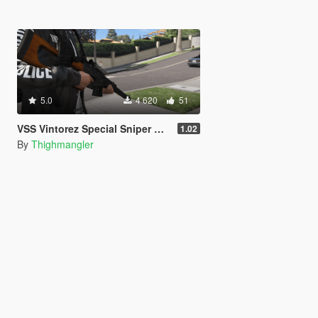
5.0
4 620
51
VSS Vintorez Special Sniper Rifle [Add-On]
1.02
By
Thighmangler