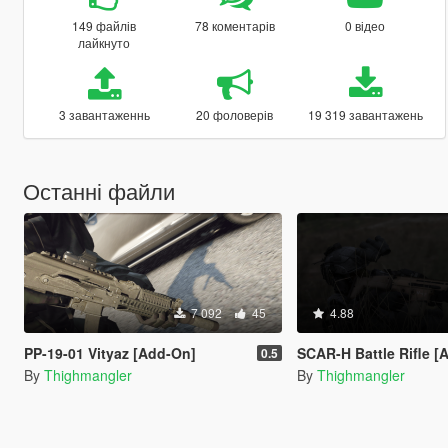
149 файлів
78 коментарів
0 відео
лайкнуто
3 завантаженнь
20 фоловерів
19 319 завантажень
Останні файли
7 092
45
4.88
PP-19-01 Vityaz [Add-On]
SCAR-H Battle Rifle [
0.5
By
Thighmangler
By
Thighmangler