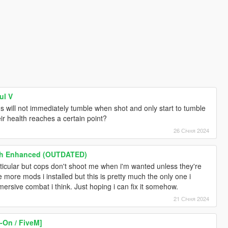
ul V
peds will not immediately tumble when shot and only start to tumble
ir health reaches a certain point?
26 Січня 2024
ch Enhanced (OUTDATED)
particular but cops don't shoot me when i'm wanted unless they're
e more mods i installed but this is pretty much the only one i
ersive combat i think. Just hoping i can fix it somehow.
21 Січня 2024
On / FiveM]