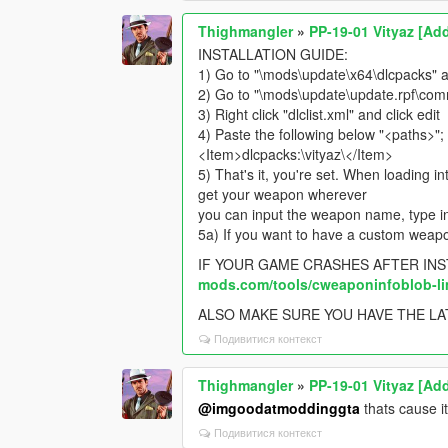
Thighmangler
»
PP-19-01 Vityaz [Ad
INSTALLATION GUIDE:
1) Go to "\mods\update\x64\dlcpacks" an
2) Go to "\mods\update\update.rpf\co
3) Right click "dlclist.xml" and click edit
4) Paste the following below "<paths>";
<Item>dlcpacks:\vityaz\</Item>
5) That's it, you're set. When loading 
get your weapon wherever
you can input the weapon name, type in 
5a) If you want to have a custom weapo
IF YOUR GAME CRASHES AFTER INST
mods.com/tools/cweaponinfoblob-lim
ALSO MAKE SURE YOU HAVE THE L
Подивитися контекст
Thighmangler
»
PP-19-01 Vityaz [Ad
@imgoodatmoddinggta
thats cause it
Подивитися контекст