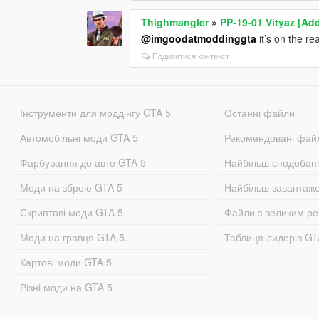
Thighmangler
»
PP-19-01 Vityaz [Ad
@imgoodatmoddinggta
it’s on the r
Подивитися контекст
Інструменти для моддінгу GTA 5
Останні файли
Автомобільні моди GTA 5
Рекомендовані фай
Фарбування до авто GTA 5
Найбільш сподобан
Моди на зброю GTA 5
Найбільш завантаж
Скриптові моди GTA 5
Файли з великим р
Моди на гравця GTA 5.
Таблиця лидерів G
Картові моди GTA 5
Різні моди на GTA 5