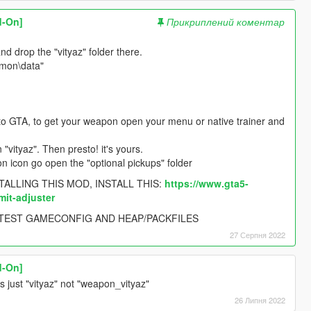
d-On]
Прикриплений коментар
d drop the "vityaz" folder there.
mmon\data"
into GTA, to get your weapon open your menu or native trainer and
"vityaz". Then presto! it's yours.
n icon go open the "optional pickups" folder
ALLING THIS MOD, INSTALL THIS:
https://www.gta5-
it-adjuster
ATEST GAMECONFIG AND HEAP/PACKFILES
27 Серпня 2022
d-On]
s just "vityaz" not "weapon_vityaz"
26 Липня 2022