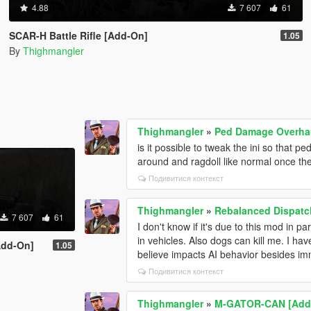
4.88
7 607
61
SCAR-H Battle Rifle [Add-On]
1.05
By
Thighmangler
Thighmangler
»
Ped Damage Overha
is it possible to tweak the ini so that 
around and ragdoll like normal once the
Подивитися контекст
Thighmangler
»
Rebalanced Dispat
7 607
61
I don't know if it's due to this mod in 
in vehicles. Also dogs can kill me. I hav
Add-On]
1.05
believe impacts AI behavior besides imm
Подивитися контекст
Thighmangler
»
M-GATOR-CAN [Add-