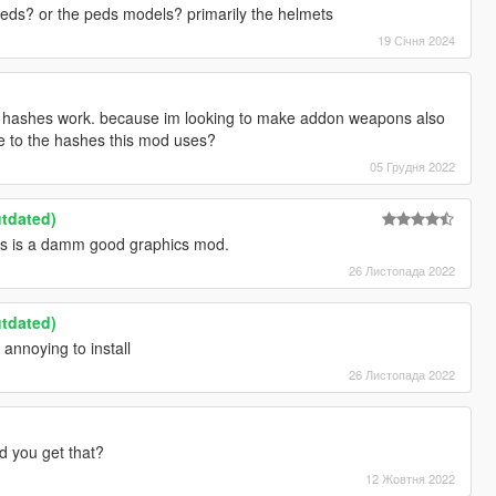
 peds? or the peds models? primarily the helmets
19 Січня 2024
 hashes work. because im looking to make addon weapons also
ce to the hashes this mod uses?
05 Грудня 2022
utdated)
his is a damm good graphics mod.
26 Листопада 2022
utdated)
annoying to install
26 Листопада 2022
I
d you get that?
12 Жовтня 2022