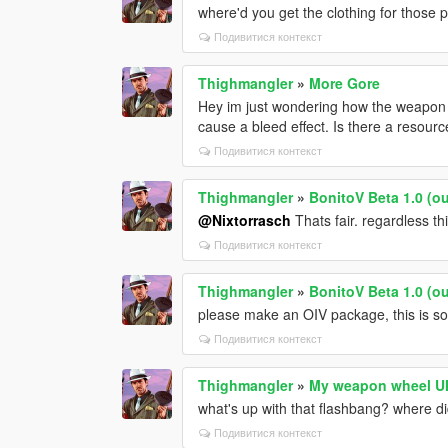
where'd you get the clothing for those
Подивитися контекст
Thighmangler
»
More Gore
Hey im just wondering how the weapon
cause a bleed effect. Is there a resour
Подивитися контекст
Thighmangler
»
BonitoV Beta 1.0 (o
@Nixtorrasch
Thats fair. regardless t
Подивитися контекст
Thighmangler
»
BonitoV Beta 1.0 (o
please make an OIV package, this is so 
Подивитися контекст
Thighmangler
»
My weapon wheel U
what's up with that flashbang? where di
Подивитися контекст