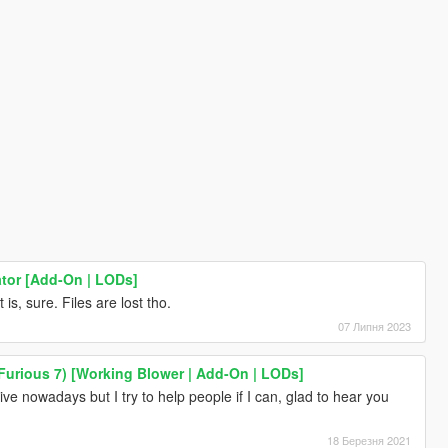
ator [Add-On | LODs]
t is, sure. Files are lost tho.
07 Липня 2023
urious 7) [Working Blower | Add-On | LODs]
ive nowadays but I try to help people if I can, glad to hear you
!
18 Березня 2021