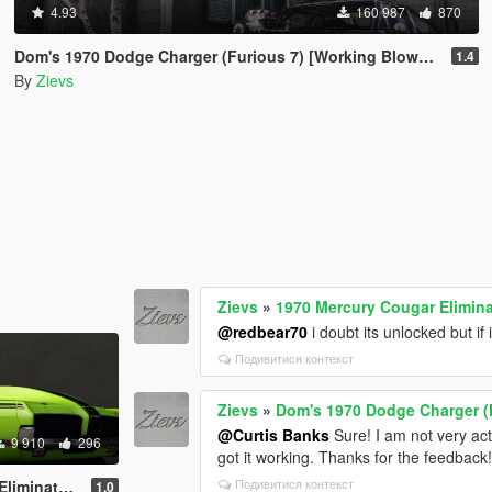
4.93
160 987
870
Dom's 1970 Dodge Charger (Furious 7) [Working Blower | Add-On | LODs]
1.4
By
Zievs
Zievs
»
1970 Mercury Cougar Elimin
@redbear70
i doubt its unlocked but if i
Подивитися контекст
Zievs
»
Dom's 1970 Dodge Charger (F
@Curtis Banks
Sure! I am not very act
9 910
296
got it working. Thanks for the feedback
Подивитися контекст
dd-On | LODs]
1.0