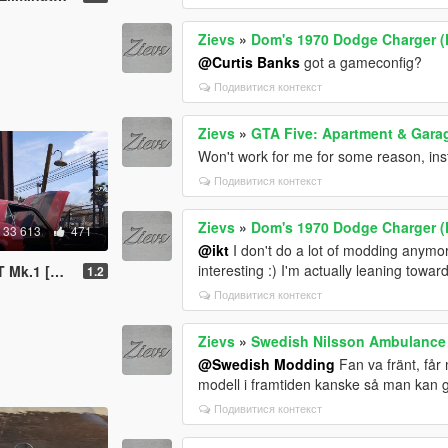
Zievs
»
Dom's 1970 Dodge Charger (F
@Curtis Banks
got a gameconfig?
Подивитися контекст
Zievs
»
GTA Five: Apartment & Garag
Won't work for me for some reason, ins
Подивитися контекст
Zievs
»
Dom's 1970 Dodge Charger (F
33 613
471
@ikt
I don't do a lot of modding anymore b
interesting :) I'm actually leaning to
-On | LODs]
1.2
Подивитися контекст
Zievs
»
Swedish Nilsson Ambulance
@Swedish Modding
Fan va fränt, får
modell i framtiden kanske så man kan g
Подивитися контекст