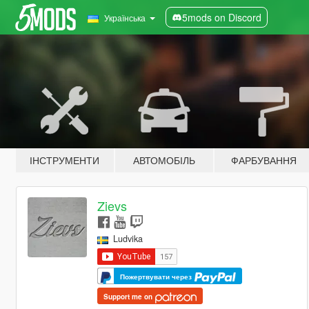
5mods on Discord
Українська
ІНСТРУМЕНТИ
АВТОМОБІЛЬ
ФАРБУВАННЯ
Zievs
Ludvika
Пожертвувати через
Support me on