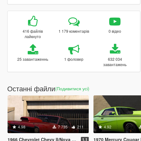
416 файлів
1 179 коментарів
0 відео
лайкнуто
25 завантаженнь
1 фоловер
632 034
завантажень
Останні файли
(Подивитися усі)
4.98
7 735
211
4.92
1966 Chevrolet Chevy II/Nova SS [Add-On | LODs]
1970 Mercury Cougar Eliminator [A
1.1