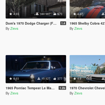
4.93
160 987
870
4.97
Dom's 1970 Dodge Charger (Furious 7) [Working Blower | Add-On | LODs]
1965 Shelby Cobra 427 A/C [Add-On | Liverie
1.4
By
Zievs
By
Zievs
4.93
19 927
377
4.9
1965 Pontiac Tempest Le Mans GTO [Add-On | Template]
1970 Chevrolet Chevelle SS 454 [Add-
1.2b
By
Zievs
By
Zievs