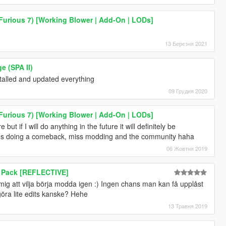
urious 7) [Working Blower | Add-On | LODs]
13 Березня 2021
e (SPA II)
talled and updated everything
09 Грудня 2020
urious 7) [Working Blower | Add-On | LODs]
ut if I will do anything in the future it will definitely be
wards doing a comeback, miss modding and the community haha
06 Жовтня 2019
 Pack [REFLECTIVE]
 mig att vilja börja modda igen :) Ingen chans man kan få upplåst
öra lite edits kanske? Hehe
13 Травня 2019