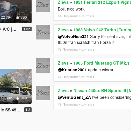
Zievs
»
1951 Ferrari 212 Export Vig
Boii, nice work
Подивитися контекст
22 394
390
s | Template]
1.0b
Zievs
»
1983 Volvo 242 Turbo [Tuning
@VolvoNise321
Sorry för sent svar, fu
850n från scratch från Forza 7
Подивитися контекст
Zievs
»
1965 Ford Mustang GT Mk.1 
@Kristian2001
update winrar
Подивитися контекст
Zievs
»
Nissan 240sx BN Sports III [M
@VentoGent_ZA
I've been considering
17 682
348
Подивитися контекст
On | Template]
1.3