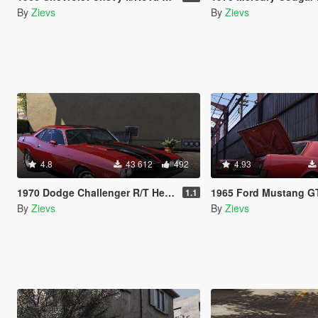
By
Zievs
By
Zievs
4.8
43 612
492
4.93
1970 Dodge Challenger R/T Hemi [Add-On | LODs]
1965 Ford Mustang GT Mk.1 [Add
1.1
By
Zievs
By
Zievs