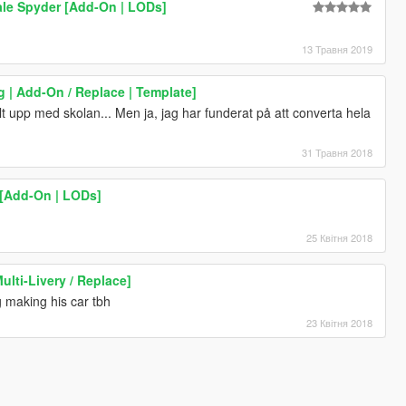
nale Spyder [Add-On | LODs]
13 Травня 2019
 | Add-On / Replace | Template]
llt upp med skolan... Men ja, jag har funderat på att converta hela
31 Травня 2018
[Add-On | LODs]
25 Квітня 2018
ulti-Livery / Replace]
 making his car tbh
23 Квітня 2018