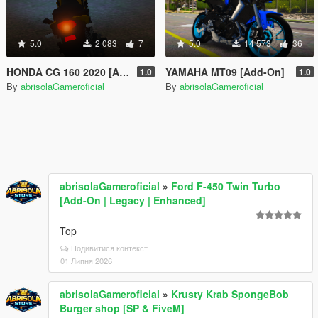
5.0
2 083
7
5.0
14 573
36
HONDA CG 160 2020 [Add-On]
YAMAHA MT09 [Add-On]
1.0
1.0
By
abrisolaGameroficial
By
abrisolaGameroficial
abrisolaGameroficial
»
Ford F-450 Twin Turbo
[Add-On | Legacy | Enhanced]
Top
Подивитися контекст
01 Липня 2026
abrisolaGameroficial
»
Krusty Krab SpongeBob
Burger shop [SP & FiveM]