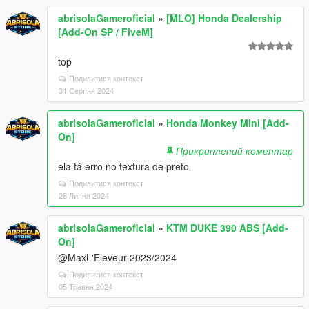
abrisolaGameroficial
»
[MLO] Honda Dealership
[Add-On SP / FiveM]
top
Подивитися контекст
31 Серпня 2024
abrisolaGameroficial
»
Honda Monkey Mini [Add-
On]
Прикриплений коментар
ela tá erro no textura de preto
Подивитися контекст
28 Липня 2024
abrisolaGameroficial
»
KTM DUKE 390 ABS [Add-
On]
@MaxL'Eleveur 2023/2024
Подивитися контекст
05 Травня 2024