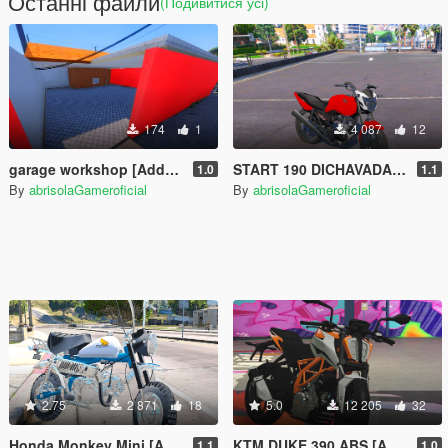
Останні файли
(Подивитися усі)
174
1
4 087
12
garage workshop [Add-On]
START 190 DICHAVADA MOTOR 190 [Add-On]
1.0
1.1
By
abrisolaGameroficial
By
abrisolaGameroficial
2.75
2 871
18
5.0
12 205
32
Honda Monkey Mini [Add-On]
KTM DUKE 390 ABS [Add-On]
1.1
1.0