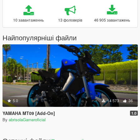
10 завантаженнь
13 фоловерів
46 905 завантажень
Найпопулярніші файли
5.0
14 573
36
YAMAHA MT09 [Add-On]
1.0
By
abrisolaGameroficial