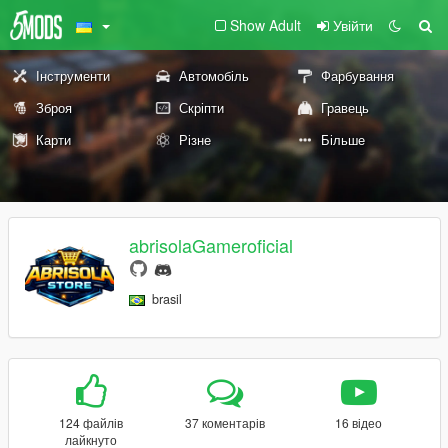
Show Adult
Увійти
Інструменти
Автомобіль
Фарбування
Зброя
Скріпти
Гравець
Карти
Різне
Більше
abrisolaGameroficial
brasil
124 файлів
37 коментарів
16 відео
лайкнуто