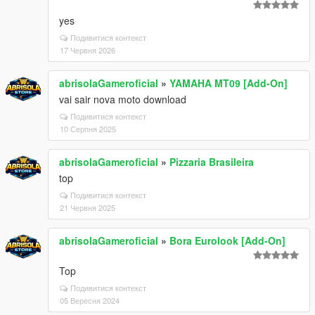
yes
Подивитися контекст
17 Червня 2026
abrisolaGameroficial
»
YAMAHA MT09 [Add-On]
vai sair nova moto download
Подивитися контекст
10 Серпня 2025
abrisolaGameroficial
»
Pizzaria Brasileira
top
Подивитися контекст
21 Червня 2025
abrisolaGameroficial
»
Bora Eurolook [Add-On]
Top
Подивитися контекст
05 Вересня 2024