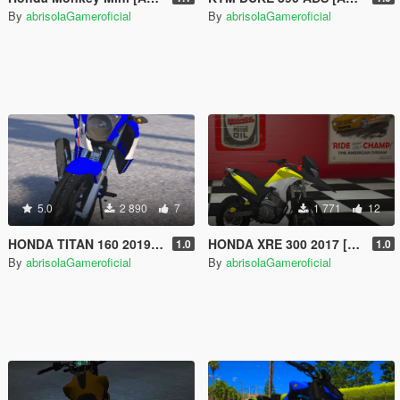
By
abrisolaGameroficial
By
abrisolaGameroficial
5.0
2 890
7
1 771
12
HONDA TITAN 160 2019 EDIÇÃO LIMITADA [Add-On]
HONDA XRE 300 2017 [Add-On]
1.0
1.0
By
abrisolaGameroficial
By
abrisolaGameroficial