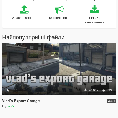
2 завантаженнь
56 фоловерів
144 369
завантажень
Найпопулярніші файли
4.77
76 009
593
Vlad's Export Garage
3.8.1
By
fet0r