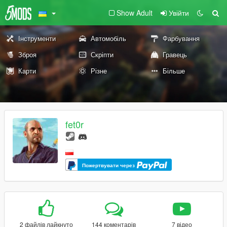
Show Adult
Увійти
Інструменти
Автомобіль
Фарбування
Зброя
Скріпти
Гравець
Карти
Різне
Більше
fet0r
Пожертвувати через
2 файлів лайкнуто
144 коментарів
7 відео