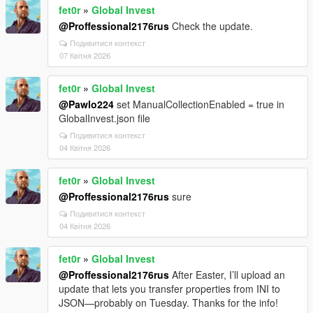
fet0r
»
Global Invest
@Proffessional2176rus
Check the update.
Подивитися контекст
07 Квітня 2026
fet0r
»
Global Invest
@Pawlo224
set ManualCollectionEnabled = true in
GlobalInvest.json file
Подивитися контекст
04 Квітня 2026
fet0r
»
Global Invest
@Proffessional2176rus
sure
Подивитися контекст
04 Квітня 2026
fet0r
»
Global Invest
@Proffessional2176rus
After Easter, I’ll upload an
update that lets you transfer properties from INI to
JSON—probably on Tuesday. Thanks for the info!