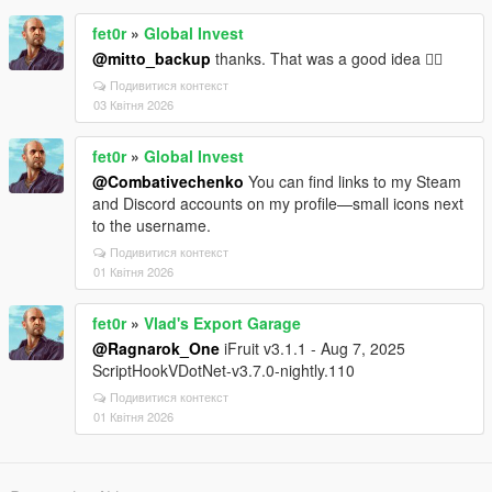
fet0r
»
Global Invest
@mitto_backup
thanks. That was a good idea 👍🏻
Подивитися контекст
03 Квітня 2026
fet0r
»
Global Invest
@Combativechenko
You can find links to my Steam
and Discord accounts on my profile—small icons next
to the username.
Подивитися контекст
01 Квітня 2026
fet0r
»
Vlad's Export Garage
@Ragnarok_One
iFruit v3.1.1 - Aug 7, 2025
ScriptHookVDotNet-v3.7.0-nightly.110
Подивитися контекст
01 Квітня 2026