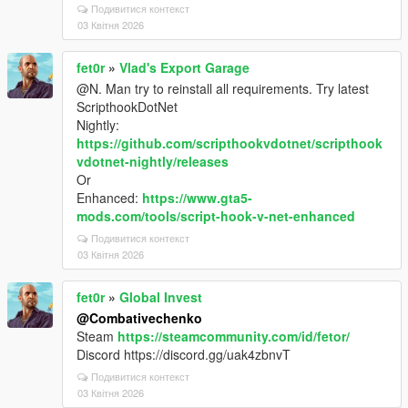
Подивитися контекст
03 Квітня 2026
fet0r
»
Vlad's Export Garage
@N. Man try to reinstall all requirements. Try latest
ScripthookDotNet
Nightly:
https://github.com/scripthookvdotnet/scripthook
vdotnet-nightly/releases
Or
Enhanced:
https://www.gta5-
mods.com/tools/script-hook-v-net-enhanced
Подивитися контекст
03 Квітня 2026
fet0r
»
Global Invest
@Combativechenko
Steam
https://steamcommunity.com/id/fetor/
Discord https://discord.gg/uak4zbnvT
Подивитися контекст
03 Квітня 2026