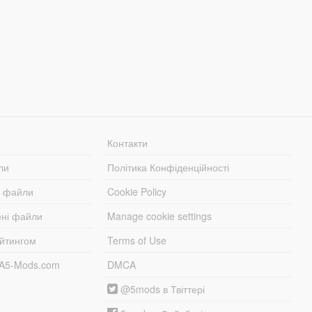
Контакти
ли
Політика Конфіденційності
і файли
Cookie Policy
ені файли
Manage cookie settings
ейтингом
Terms of Use
TA5-Mods.com
DMCA
@5mods в Твіттері