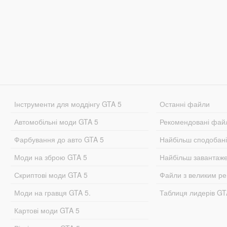
Інструменти для моддінгу GTA 5
Останні файли
Автомобільні моди GTA 5
Рекомендовані фай
Фарбування до авто GTA 5
Найбільш сподобан
Моди на зброю GTA 5
Найбільш завантаж
Скриптові моди GTA 5
Файли з великим р
Моди на гравця GTA 5.
Таблиця лидерів G
Картові моди GTA 5