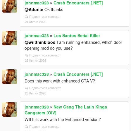
johnmac328
»
Crash Encounters [.NET]
@Adurite
Ok thanks
Подивитися контекст
24 Квітня 2026
johnmac328
»
Los Santos Serial Killer
@writtninblood
I am running enhanced, which door
opening mod do you use?
Подивитися контекст
23 Квітня 2026
johnmac328
»
Crash Encounters [.NET]
Does this work with enhanced GTA V?
Подивитися контекст
23 Квітня 2026
johnmac328
»
New Gang The Latin Kings
Gangsters [OIV]
Will this work with the Enhanced version?
Подивитися контекст