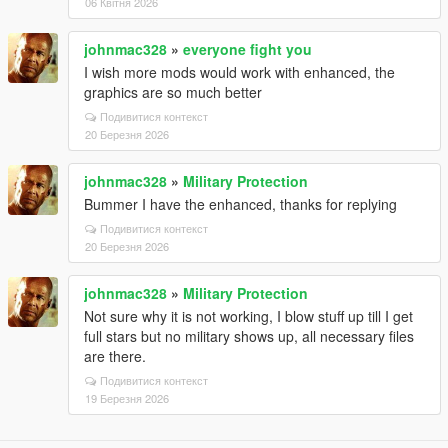
06 Квітня 2026
johnmac328
»
everyone fight you
I wish more mods would work with enhanced, the
graphics are so much better
Подивитися контекст
20 Березня 2026
johnmac328
»
Military Protection
Bummer I have the enhanced, thanks for replying
Подивитися контекст
20 Березня 2026
johnmac328
»
Military Protection
Not sure why it is not working, I blow stuff up till I get
full stars but no military shows up, all necessary files
are there.
Подивитися контекст
19 Березня 2026