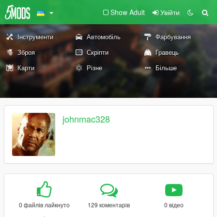
Show Adult
Увійти
Інструменти
Автомобіль
Фарбування
Зброя
Скріпти
Гравець
Карти
Різне
Більше
johnmac328
0 файлів лайкнуто
129 коментарів
0 відео