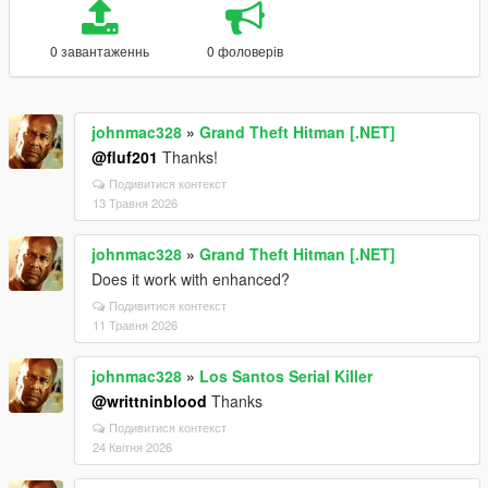
0 завантаженнь
0 фоловерів
johnmac328
»
Grand Theft Hitman [.NET]
@fluf201
Thanks!
Подивитися контекст
13 Травня 2026
johnmac328
»
Grand Theft Hitman [.NET]
Does it work with enhanced?
Подивитися контекст
11 Травня 2026
johnmac328
»
Los Santos Serial Killer
@writtninblood
Thanks
Подивитися контекст
24 Квітня 2026