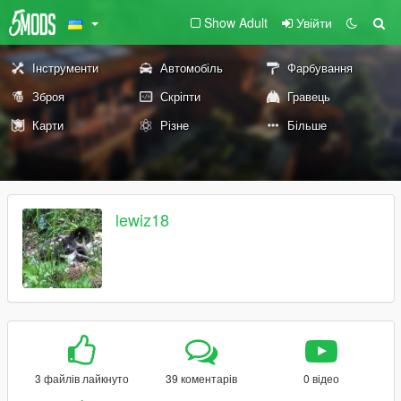
Show Adult
Увійти
Інструменти
Автомобіль
Фарбування
Зброя
Скріпти
Гравець
Карти
Різне
Більше
lewiz18
3 файлів лайкнуто
39 коментарів
0 відео