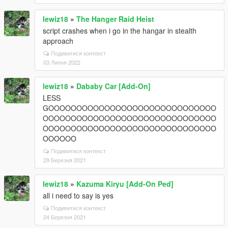
lewiz18
»
The Hanger Raid Heist
script crashes when i go in the hangar in stealth
approach
Подивитися контекст
03 Липня 2022
lewiz18
»
Dababy Car [Add-On]
LESS
GOOOOOOOOOOOOOOOOOOOOOOOOOOOOOO
OOOOOOOOOOOOOOOOOOOOOOOOOOOOOOO
OOOOOOOOOOOOOOOOOOOOOOOOOOOOOOO
OOOOOO
Подивитися контекст
29 Березня 2021
lewiz18
»
Kazuma Kiryu [Add-On Ped]
all i need to say is yes
Подивитися контекст
24 Березня 2021