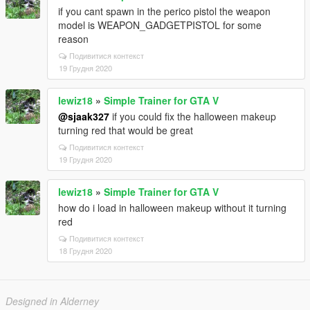
if you cant spawn in the perico pistol the weapon
model is WEAPON_GADGETPISTOL for some
reason
Подивитися контекст
19 Грудня 2020
lewiz18
»
Simple Trainer for GTA V
@sjaak327
if you could fix the halloween makeup
turning red that would be great
Подивитися контекст
19 Грудня 2020
lewiz18
»
Simple Trainer for GTA V
how do i load in halloween makeup without it turning
red
Подивитися контекст
18 Грудня 2020
Designed in Alderney