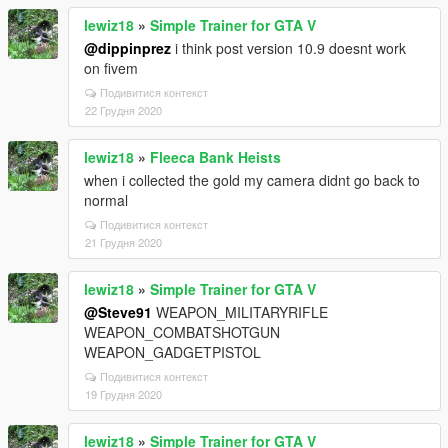
lewiz18
»
Simple Trainer for GTA V
@dippinprez
i think post version 10.9 doesnt work
on fivem
Подивитися контекст
22 Грудня 2020
lewiz18
»
Fleeca Bank Heists
when i collected the gold my camera didnt go back to
normal
Подивитися контекст
21 Грудня 2020
lewiz18
»
Simple Trainer for GTA V
@Steve91
WEAPON_MILITARYRIFLE
WEAPON_COMBATSHOTGUN
WEAPON_GADGETPISTOL
Подивитися контекст
19 Грудня 2020
lewiz18
»
Simple Trainer for GTA V