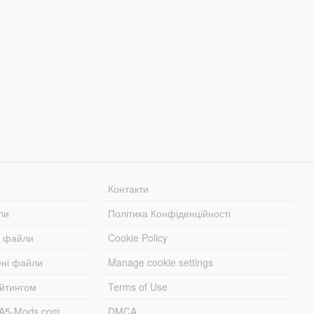
Контакти
ли
Політика Конфіденційності
і файли
Cookie Policy
ені файли
Manage cookie settings
ейтингом
Terms of Use
TA5-Mods.com
DMCA