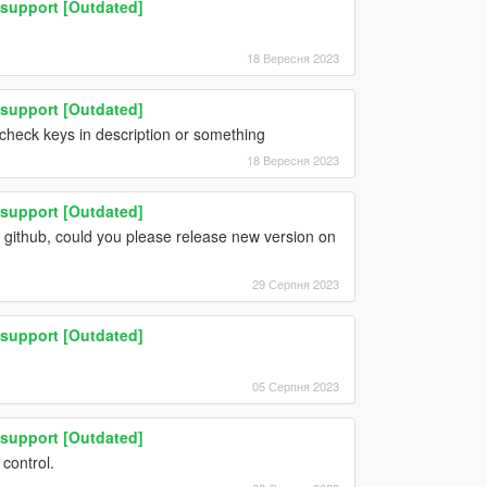
 support [Outdated]
18 Вересня 2023
 support [Outdated]
 check keys in description or something
18 Вересня 2023
 support [Outdated]
n github, could you please release new version on
29 Серпня 2023
 support [Outdated]
05 Серпня 2023
 support [Outdated]
 control.