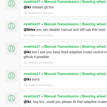
mrwhite27
»
Manual Transmission | Steering wheel
@ikt
release git bro
Подивитися контекст
mrwhite27
»
Manual Transmission | Steering wheel
@Sirba
you can disable manual and still use this mod.
Подивитися контекст
mrwhite27
»
Manual Transmission | Steering wheel
@ikt
bro I see you have fixed adaptive cruise control i
github if possible
Подивитися контекст
mrwhite27
»
Manual Transmission | Steering wheel
@ikt
sorry
Подивитися контекст
mrwhite27
»
Manual Transmission | Steering wheel
@ikt
, hey bro, could you please fix that adaptive cruise