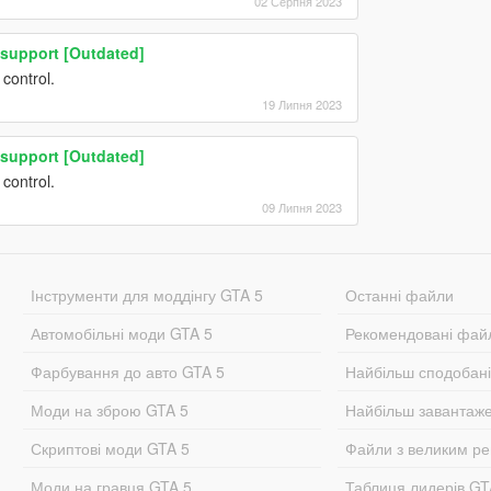
02 Серпня 2023
 support [Outdated]
 control.
19 Липня 2023
 support [Outdated]
 control.
09 Липня 2023
Інструменти для моддінгу GTA 5
Останні файли
Автомобільні моди GTA 5
Рекомендовані фай
Фарбування до авто GTA 5
Найбільш сподобан
Моди на зброю GTA 5
Найбільш завантаж
Скриптові моди GTA 5
Файли з великим р
Моди на гравця GTA 5.
Таблиця лидерів G