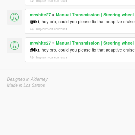
Подивитися контекст
mrwhite27
»
Manual Transmission | Steering wheel
@ikt
, hey bro, could you please fix that adaptive cruise
Подивитися контекст
mrwhite27
»
Manual Transmission | Steering wheel
@ikt
, hey bro, could you please fix that adaptive cruise
Подивитися контекст
Designed in Alderney
Made in Los Santos