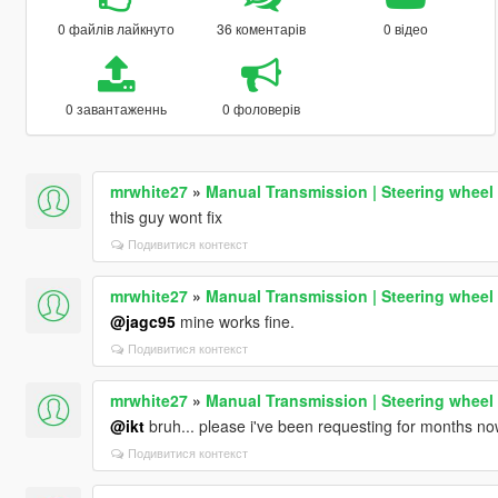
0 файлів лайкнуто
36 коментарів
0 відео
0 завантаженнь
0 фоловерів
mrwhite27
»
Manual Transmission | Steering wheel
this guy wont fix
Подивитися контекст
mrwhite27
»
Manual Transmission | Steering wheel
@jagc95
mine works fine.
Подивитися контекст
mrwhite27
»
Manual Transmission | Steering wheel
@ikt
bruh... please i've been requesting for months no
Подивитися контекст