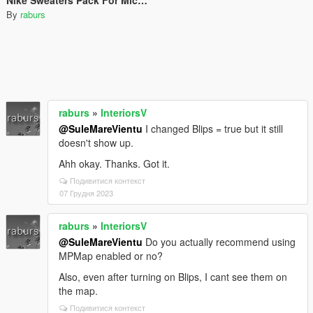
By
raburs
raburs
»
InteriorsV
@SuleMareVientu
I changed Blips = true but it still
doesn't show up.
Ahh okay. Thanks. Got it.
Подивитися контекст
07 Грудня 2023
raburs
»
InteriorsV
@SuleMareVientu
Do you actually recommend using
MPMap enabled or no?
Also, even after turning on Blips, I cant see them on
the map.
Подивитися контекст