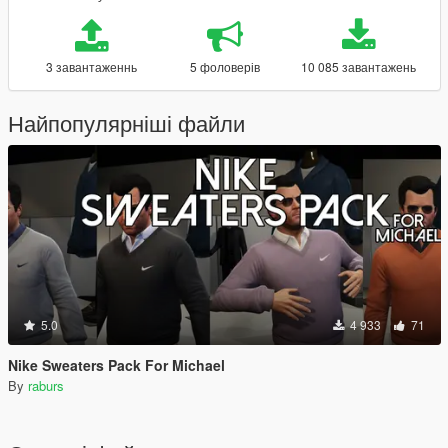
3 завантаженнь
5 фоловерів
10 085 завантажень
Найпопулярніші файли
5.0
4 933
71
Nike Sweaters Pack For Michael
By
raburs