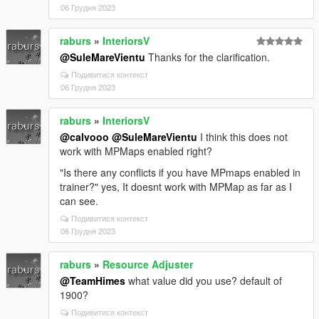
06 Грудня 2023
raburs
»
InteriorsV
@SuleMareVientu
Thanks for the clarification.
Подивитися контекст
06 Грудня 2023
raburs
»
InteriorsV
@calvooo
@SuleMareVientu
I think this does not
work with MPMaps enabled right?
"Is there any conflicts if you have MPmaps enabled in
trainer?" yes, It doesnt work with MPMap as far as I
can see.
Подивитися контекст
06 Грудня 2023
raburs
»
Resource Adjuster
@TeamHimes
what value did you use? default of
1900?
Подивитися контекст