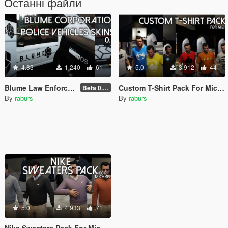
Останні файли
4.83
1 240
61
5.0
3 912
44
Blume Law Enforcement Vanilla Skin Pack [ Watch Dogs ]
Custom T-Shirt Pack For Michael
Beta 0.2.1
By
raburs
By
raburs
5.0
4 933
71
Nike Sweaters Pack For Michael