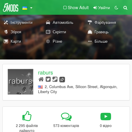
Show Adult
Увійти
Інструменти
Автомобіль
Фарбування
Зброя
Скріпти
Гравець
Карти
Різне
Більше
raburs
2, Columbus Ave, Silicon Street, Algonquin,
Liberty City
2 295 файлів
573 коментарів
0 відео
лайкнуто