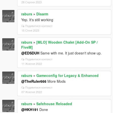
28 Серпня 2023
raburs
»
Disarm
Yep. It's still working
Подивитися контекст
15 Січня 2023
raburs
»
[MLO] Wooden Chalet [Add-On SP /
FiveM]
@EDSDUH
Same with me. It just doesn't show up.
Подивитися контекст
11 Жовтня 2022
raburs
»
Gameconfig for Legacy & Enhanced
@TheRuler666
More Mods
Подивитися контекст
07 Жовтня 2022
raburs
»
Safehouse Reloaded
@HKH191
Done