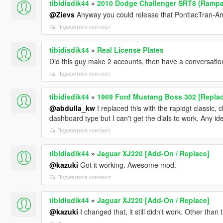
tibidisdik44
»
2010 Dodge Challenger SRT8 (Rampag
@Zievs
Anyway you could release that PontiacTran-A
Подивитися контекст
tibidisdik44
»
Real License Plates
Did this guy make 2 accounts, then have a conversation
Подивитися контекст
tibidisdik44
»
1969 Ford Mustang Boss 302 [Repla
@abdulla_kw
I replaced this with the rapidgt classic,
dashboard type but I can't get the dials to work. Any id
Подивитися контекст
tibidisdik44
»
Jaguar XJ220 [Add-On / Replace]
@kazuki
Got it working. Awesome mod.
Подивитися контекст
tibidisdik44
»
Jaguar XJ220 [Add-On / Replace]
@kazuki
I changed that, it still didn't work. Other than 