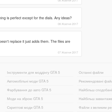
08 Жовтня 2017
ing is perfect except for the dials. Any ideas?
08 Жовтня 2017
oesn't replace it just adds them. The files are
07 Жовтня 2017
Інструменти для моддінгу GTA 5
Останні файли
Автомобільні моди GTA 5
Рекомендовані фай
Фарбування до авто GTA 5
Найбільш сподобан
Моди на зброю GTA 5
Найбільш завантаж
Скриптові моди GTA 5
Файли з великим р