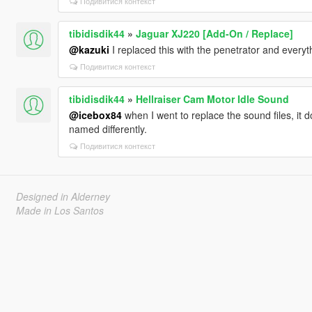
Подивитися контекст
tibidisdik44
»
Jaguar XJ220 [Add-On / Replace]
@kazuki
I replaced this with the penetrator and everyth
Подивитися контекст
tibidisdik44
»
Hellraiser Cam Motor Idle Sound
@icebox84
when I went to replace the sound files, it d
named differently.
Подивитися контекст
Designed in Alderney
Made in Los Santos