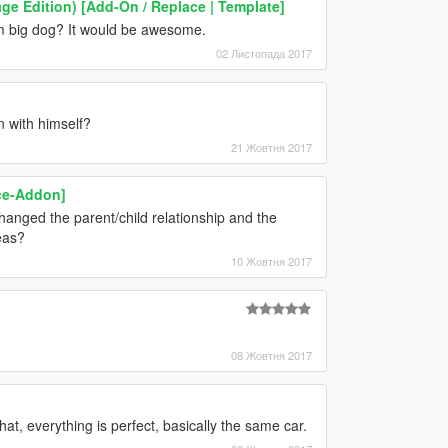
e Edition) [Add-On / Replace | Template]
m big dog? It would be awesome.
02 Листопада 2017
 with himself?
21 Жовтня 2017
ce-Addon]
 changed the parent/child relationship and the
eas?
10 Жовтня 2017
08 Жовтня 2017
that, everything is perfect, basically the same car.