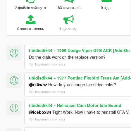
2 файлів лайкнуто
183 коментарів
0 відео
0 завантаженнь
1 фоловер
tibidisdik44
»
1999 Dodge Viper GTS ACR [Add-On | 
Do the dials work on the replace version?
Подивитися контекст
tibidisdik44
»
1977 Pontiac Firebird Trans Am [Add
@tk0wnz
How do you change the stripe color?
Подивитися контекст
tibidisdik44
»
Hellraiser Cam Motor Idle Sound
@icebox84
Tight Work! Now I have to reinstall GTA V.
Подивитися контекст