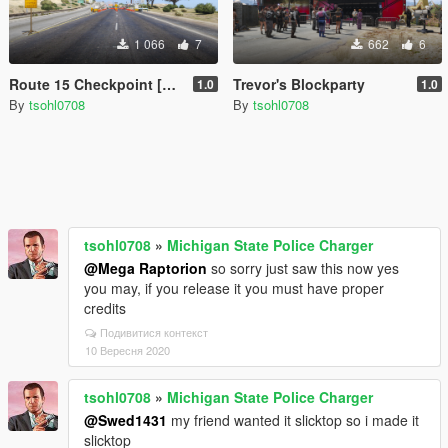
1 066
7
662
6
Route 15 Checkpoint [Menyoo]
Trevor's Blockparty
1.0
1.0
By
tsohl0708
By
tsohl0708
tsohl0708
»
Michigan State Police Charger
@Mega Raptorion
so sorry just saw this now yes
you may, if you release it you must have proper
credits
Подивитися контекст
10 Вересня 2020
tsohl0708
»
Michigan State Police Charger
@Swed1431
my friend wanted it slicktop so i made it
slicktop