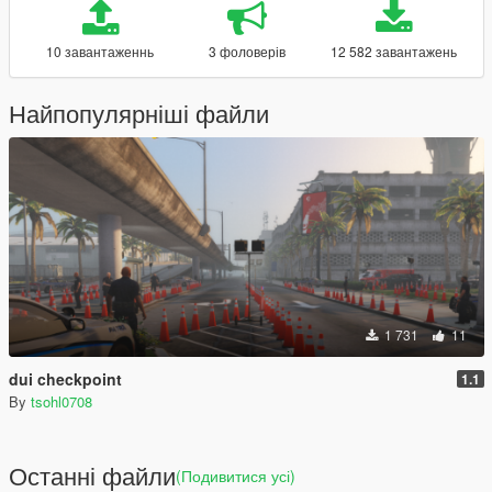
10 завантаженнь
3 фоловерів
12 582 завантажень
Найпопулярніші файли
1 731
11
dui checkpoint
1.1
By
tsohl0708
Останні файли
(Подивитися усі)