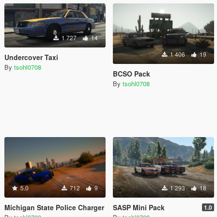
1 727
14
1 406
19
Undercover Taxi
By
tsohl0708
BCSO Pack
By
tsohl0708
5.0
712
9
1 293
18
Michigan State Police Charger
SASP Mini Pack
1.0