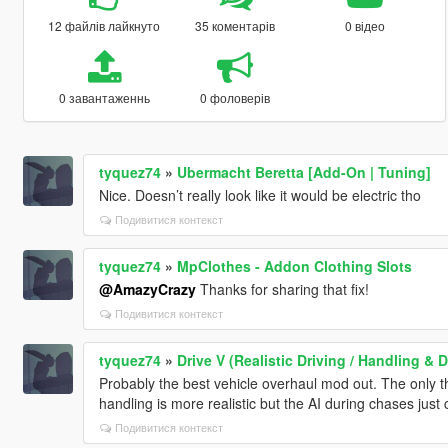
12 файлів лайкнуто
35 коментарів
0 відео
0 завантаженнь
0 фоловерів
tyquez74
»
Ubermacht Beretta [Add-On | Tuning]
Nice. Doesn’t really look like it would be electric tho
Подивитися контекст
tyquez74
»
MpClothes - Addon Clothing Slots
@AmazyCrazy
Thanks for sharing that fix!
Подивитися контекст
tyquez74
»
Drive V (Realistic Driving / Handling 
Probably the best vehicle overhaul mod out. The only thi
handling is more realistic but the AI during chases just c
Подивитися контекст