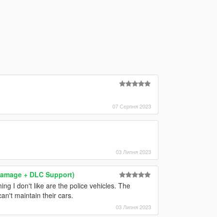
07 Серпня 2023
03 Липня 2023
& Damage + DLC Support)
ng I don't like are the police vehicles. The
an't maintain their cars.
03 Липня 2023