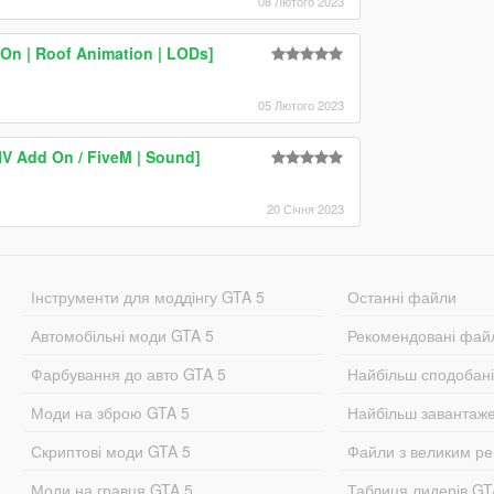
08 Лютого 2023
On | Roof Animation | LODs]
05 Лютого 2023
IV Add On / FiveM | Sound]
20 Січня 2023
Інструменти для моддінгу GTA 5
Останні файли
Автомобільні моди GTA 5
Рекомендовані фай
Фарбування до авто GTA 5
Найбільш сподобан
Моди на зброю GTA 5
Найбільш завантаж
Скриптові моди GTA 5
Файли з великим р
Моди на гравця GTA 5.
Таблиця лидерів G