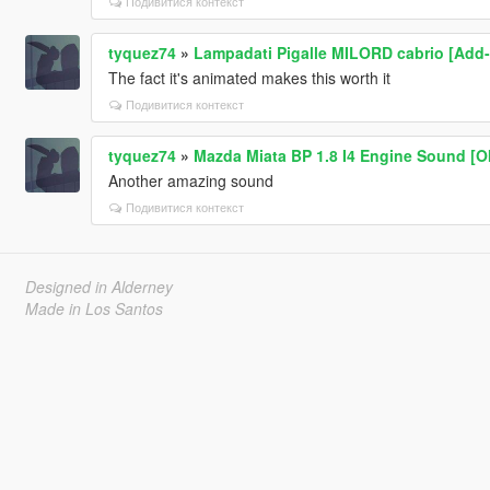
Подивитися контекст
tyquez74
»
Lampadati Pigalle MILORD cabrio [Add-
The fact it's animated makes this worth it
Подивитися контекст
tyquez74
»
Mazda Miata BP 1.8 I4 Engine Sound [O
Another amazing sound
Подивитися контекст
Designed in Alderney
Made in Los Santos