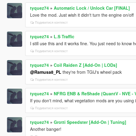
tyquez74
»
Automatic Lock / Unlock Car [FINAL]
Love the mod. Just wish it didn't turn the engine on/off
Подивитися контекст
tyquez74
»
L.S Traffic
I still use this and it works fine. You just need to know 
Подивитися контекст
tyquez74
»
Coil Raiden Z [Add-On | LODs]
@Ramusa8_PL
they're from TGIJ's wheel pack
Подивитися контекст
tyquez74
»
NFRG ENB & ReShade (QuantV - NVE - V
If you don't mind, what vegetation mods are you using 
Подивитися контекст
tyquez74
»
Grotti Speedster [Add-On | Tuning]
Another banger!