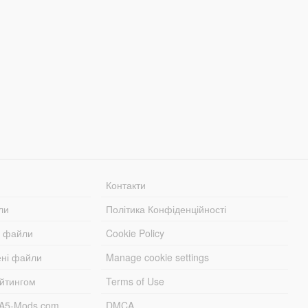
Контакти
ли
Політика Конфіденційності
і файли
Cookie Policy
ені файли
Manage cookie settings
ейтингом
Terms of Use
TA5-Mods.com
DMCA