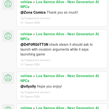
vehlaw
»
Los Santos Alive - Next Generation AI
NPCs
@Zona Comics
Thank you so much!
Подивитися контекст
01 Червня 2026
vehlaw
»
Los Santos Alive - Next Generation AI
NPCs
@D4F0RG0TT3N
check steam it should ask to
launch with cvustom arguments while it says
launching game
Подивитися контекст
31 Травня 2026
vehlaw
»
Los Santos Alive - Next Generation AI
NPCs
@ollyolly
Hope you enjoy!
Подивитися контекст
30 Травня 2026
vehlaw
»
Los Santos Alive - Next Generation AI