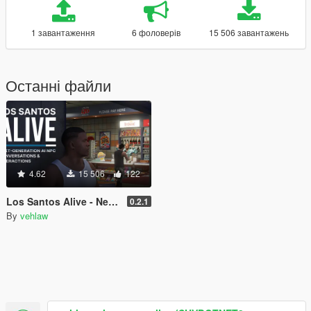
1 завантаження
6 фоловерів
15 506 завантажень
Останні файли
4.62
15 506
122
Los Santos Alive - Next Generation AI NPCs
0.2.1
By
vehlaw