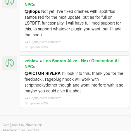
NPCs
@jhops
Not yet, I've fixed crashes with lspdfr/los
santos red for the next update, but as for full on
LSPDFR functionality, I will have full mod support for
this, to support whatever plugin you want, but I'll add
that soon.
Подивитися контекст
30 Травня 2026
vehlaw
»
Los Santos Alive - Next Generation AI
NPCs
@VICTOR RIVERA
I'll look into this, thank you for the
feedback!, ragepluginhook will work with
scripthookvdotnet though and wont interfere with it so
maybe you could give it a shot
Подивитися контекст
30 Травня 2026
Designed in Alderney
Made in Los Santos