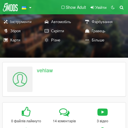
Show Adult
Увійти
Інструменти
Автомобіль
Фарбування
Зброя
Скріпти
Гравець
Карти
Різне
Більше
vehlaw
0 файлів лайкнуто
14 коментарів
3 відео