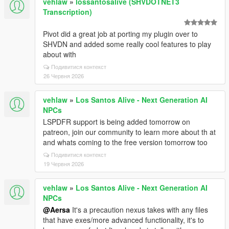
vehlaw
»
lossantosalive (SHVDOTNET3
Transcription)
Pivot did a great job at porting my plugin over to
SHVDN and added some really cool features to play
about with
Подивитися контекст
26 Червня 2026
vehlaw
»
Los Santos Alive - Next Generation AI
NPCs
LSPDFR support is being added tomorrow on
patreon, join our community to learn more about th at
and whats coming to the free version tomorrow too
Подивитися контекст
19 Червня 2026
vehlaw
»
Los Santos Alive - Next Generation AI
NPCs
@Aersa
It's a precaution nexus takes with any files
that have exes/more advanced functionality, it's to