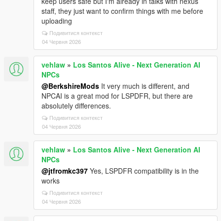
keep users safe but I'm already in talks with nexus
staff, they just want to confirm things with me before
uploading
Подивитися контекст
04 Червня 2026
vehlaw
»
Los Santos Alive - Next Generation AI
NPCs
@BerkshireMods
It very much is different, and
NPCAI is a great mod for LSPDFR, but there are
absolutely differences.
Подивитися контекст
04 Червня 2026
vehlaw
»
Los Santos Alive - Next Generation AI
NPCs
@jtfromkc397
Yes, LSPDFR compatibility is in the
works
Подивитися контекст
04 Червня 2026