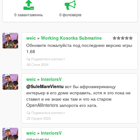
0 завантаженнь
0 фоловерів
weic
»
Working Kosotka Submarine
Обновите пожалуйста под последнею версию игры
1.68
Подивитися контекст
08 Січня 2024
weic
»
InteriorsV
@SuleMareVientu
вот бы афроамериканцу
интерьер в его доме исправить, хотя я это пока не
ставил и не знаю как там и что на старом
OpenAllInteriors запорота его хата.
Подивитися контекст
25 Грудня 2023
weic
»
InteriorsV