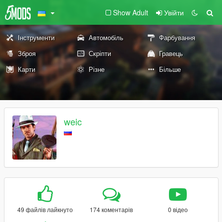
Show Adult
Увійти
Інструменти
Автомобіль
Фарбування
Зброя
Скріпти
Гравець
Карти
Різне
Більше
weic
49 файлів лайкнуто
174 коментарів
0 відео