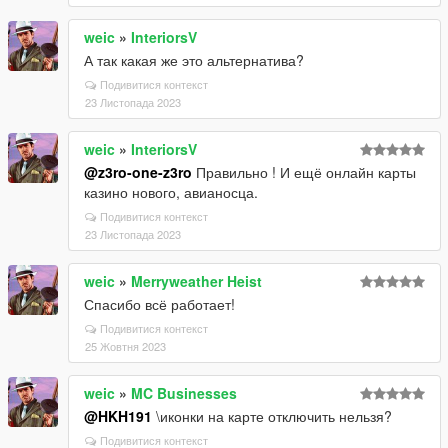
weic
»
InteriorsV
А так какая же это альтернатива?
Подивитися контекст
23 Листопада 2023
weic
»
InteriorsV
@z3ro-one-z3ro
Правильно ! И ещё онлайн карты
казино нового, авианосца.
Подивитися контекст
23 Листопада 2023
weic
»
Merryweather Heist
Спасибо всё работает!
Подивитися контекст
25 Жовтня 2023
weic
»
MC Businesses
@HKH191
\иконки на карте отключить нельзя?
Подивитися контекст