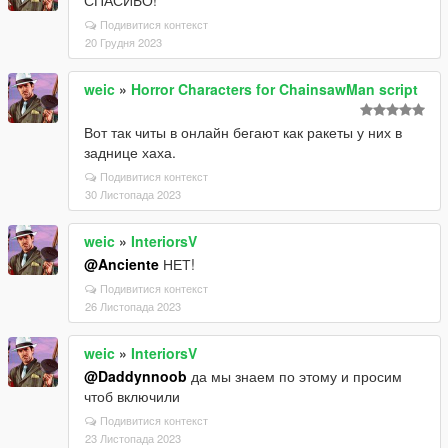
СПАСИБО!
Подивитися контекст
20 Грудня 2023
weic
»
Horror Characters for ChainsawMan script
Вот так читы в онлайн бегают как ракеты у них в
заднице хаха.
Подивитися контекст
30 Листопада 2023
weic
»
InteriorsV
@Anciente
НЕТ!
Подивитися контекст
26 Листопада 2023
weic
»
InteriorsV
@Daddynnoob
да мы знаем по этому и просим
чтоб включили
Подивитися контекст
23 Листопада 2023