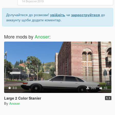
14 Вересня 2019
Долучайтеся до розмови!
увійдіть
чи
зареєструйтеся
до
аккаунту щоби додати коментар.
More mods by
Anoser
:
3.0
365
10
Large 2 Color Stanier
1.1
By
Anoser