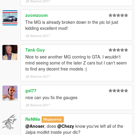
28 Жовтня 2017
zoomzoom
The MG is already broken down in the pic lol just
kidding excellent mod!
28 Жовтня 2017
Tank Guy
Nice to see another MG coming to GTA. I wouldn't
mind seeing some of the later Z cars but I can't seem
to find any decent free models :(
28 Жовтня 2017
gsl77
nice can you fix the gauges
28 Жовтня 2017
ReNNie
Модератор
@Anoser
, does
@Chezy
know you've left all of the
Jalpa modkit inside your dlc?