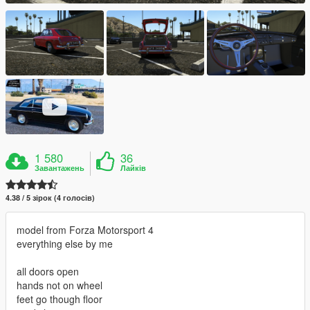
1 580
36
Завантажень
Лайків
4.38 / 5 зірок (4 голосів)
model from Forza Motorsport 4
everything else by me
all doors open
hands not on wheel
feet go though floor