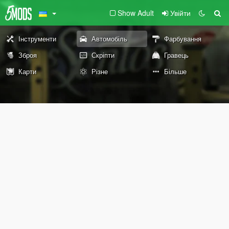
Show Adult
Увійти
Інструменти
Автомобіль
Фарбування
Зброя
Скріпти
Гравець
Карти
Різне
Більше