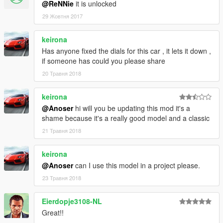
@ReNNie
it is unlocked
29 Жовтня 2017
keirona
Has anyone fixed the dials for this car , it lets it down ,
if someone has could you please share
20 Травня 2018
keirona
@Anoser
hi will you be updating this mod it's a
shame because it's a really good model and a classic
21 Травня 2018
keirona
@Anoser
can I use this model in a project please.
23 Травня 2018
Eierdopje3108-NL
Great!!