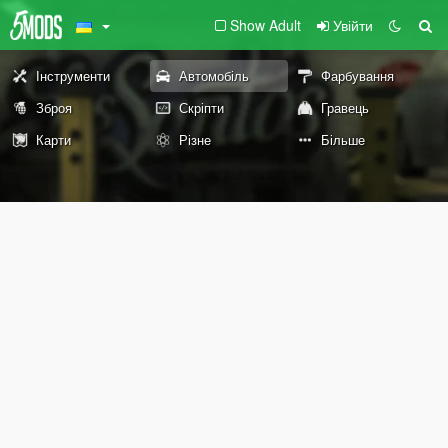
Show Adult
Увійти
Інструменти
Автомобіль
Фарбування
Зброя
Скріпти
Гравець
Карти
Різне
Більше