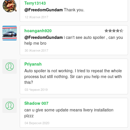
Terry13143
@FreedomGundam
Thank you.
12 Жовтня 2017
hoanganh920
@FreedomGundam
i can't see auto spoiler , can you
help me bro
30 Жовтня 2017
Priyansh
Auto spoiler is not working. I tried to repeat the whole
process but still nothing. Sir can you help me out with
this?
03 Червня 2019
Shadow 007
can u give some update means livery installation
plzzz
04 Вересня 2020