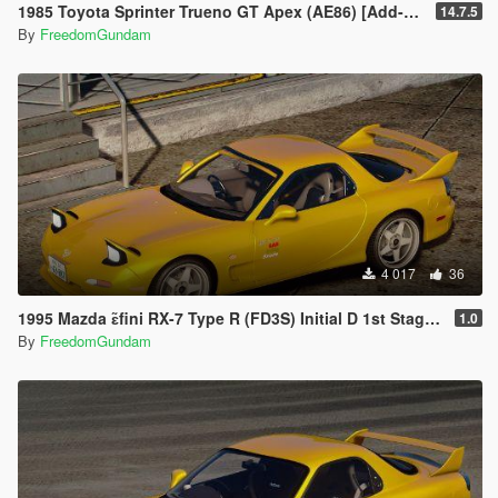
1985 Toyota Sprinter Trueno GT Apex (AE86) [Add-On | Tuning | Template | Livery | RHD | Pop-up Headlight]
14.7.5
By
FreedomGundam
4 017
36
1995 Mazda ɛ̃fini RX-7 Type R (FD3S) Initial D 1st Stage Edition [Add-On | Tuning | RHD]
1.0
By
FreedomGundam