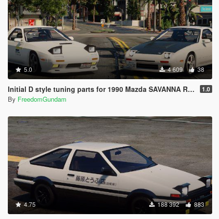
5.0
4 609
38
Initial D style tuning parts for 1990 Mazda SAVANNA RX-7 ∞ III (FC3S)
1.0
By
FreedomGundam
4.75
188 392
883