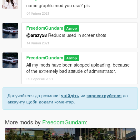
name graphic mod you use? pls
04 Квітня 2021
FreedomGundam
Автор
@arazy58
Redux is used in screenshots
14 Квітня 2021
FreedomGundam
Автор
All my mods have been stopped uploading, because
of the extremely bad attitude of administrator.
09 Вересня 2021
Долучайтеся до розмови!
увійдіть
чи
зареєструйтеся
до
аккаунту щоби додати коментар.
More mods by
FreedomGundam
: