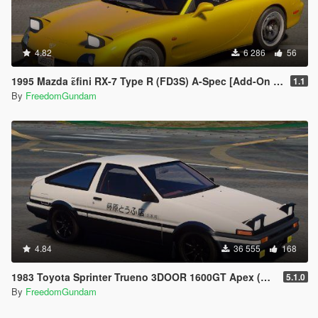
4.82
6 286
56
1995 Mazda ɛ̃fini RX-7 Type R (FD3S) A-Spec [Add-On | RHD]
1.1
By
FreedomGundam
4.84
36 555
168
1983 Toyota Sprinter Trueno 3DOOR 1600GT Apex (AE86) [ Add-On | Tuning | RHD ]
5.1.0
By
FreedomGundam