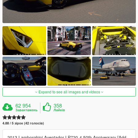
Expand to see all images and videos
62 954
358
Завантажень
Лайків
4.88 / 5 зірок (42 голосів)
2013 Lamborghini Aventador LP720-4 50th Anniversary [Add-