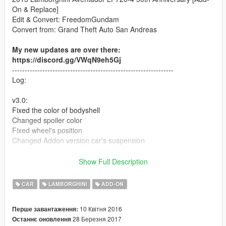
On & Replace]
Edit & Convert: FreedomGundam
Convert from: Grand Theft Auto San Andreas
My new updates are over there:
https://discord.gg/VWqN9eh5Gj
----------------------------------------------------------------
Log:
v3.0:
Fixed the color of bodyshell
Changed spoiler color
Fixed wheel's position
Changed Addon version car's suspension
v2.2:
Show Full Description
Moved four wheels position.
Changed addon pack default car's color.
CAR
LAMBORGHINI
ADD-ON
Changed car's suspension.
10 Квітня 2016
Перше завантаження:
v2.0:
28 Березня 2017
Останнє оновлення
Fixed some problems.