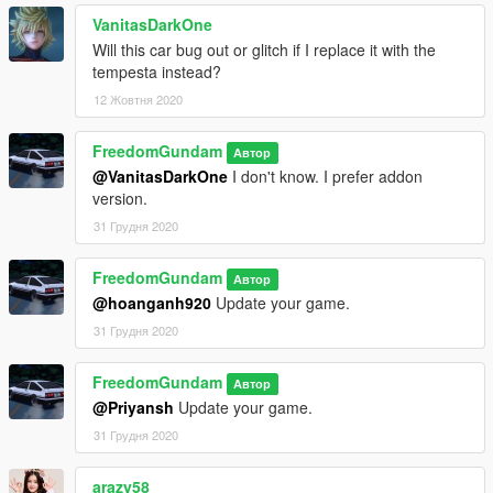
VanitasDarkOne
Will this car bug out or glitch if I replace it with the
tempesta instead?
12 Жовтня 2020
FreedomGundam
Автор
@VanitasDarkOne
I don't know. I prefer addon
version.
31 Грудня 2020
FreedomGundam
Автор
@hoanganh920
Update your game.
31 Грудня 2020
FreedomGundam
Автор
@Priyansh
Update your game.
31 Грудня 2020
arazy58