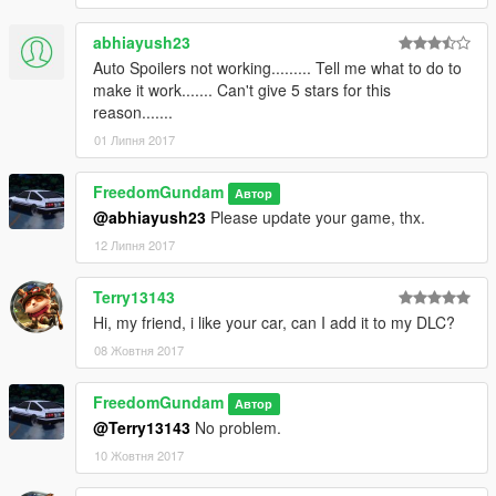
abhiayush23
Auto Spoilers not working......... Tell me what to do to
make it work....... Can't give 5 stars for this
reason.......
01 Липня 2017
FreedomGundam
Автор
@abhiayush23
Please update your game, thx.
12 Липня 2017
Terry13143
Hi, my friend, i like your car, can I add it to my DLC?
08 Жовтня 2017
FreedomGundam
Автор
@Terry13143
No problem.
10 Жовтня 2017