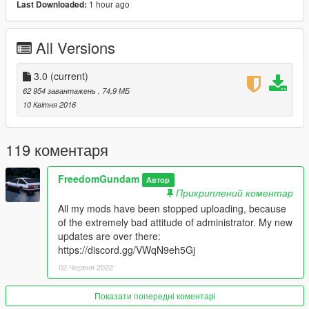
1 hour ago
Last Downloaded:
v1.0:
Updated Secondary color.
All Versions
----------------------------------------------------------------
You can use Simple Trainer Spawn it by name LP720
3.0
(current)
62 954 завантажень
, 74,9 МБ
----------------------------------------------------------------
10 Квітня 2016
Replace Version:
Use OpenIV open: GTA
119 коментаря
V\update\x64\dlcpacks\mpluxe2\dlc.rpf\x64\levels\gts5\vehicles\
mpluxe2vehicles.rpf\
FreedomGundam
Автор
replace t20.yft, t20_hi.yft, t20.ytd, t20+hi.ytd
Прикриплений коментар
All my mods have been stopped uploading, because
of the extremely bad attitude of administrator. My new
updates are over there:
https://discord.gg/VWqN9eh5Gj
02 Червня 2022
Показати попередні коментарі