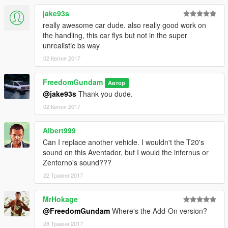
jake93s
really awesome car dude. also really good work on
the handling, this car flys but not in the super
unrealistic bs way
02 Квітня 2017
FreedomGundam
Автор
@jake93s
Thank you dude.
02 Квітня 2017
Albert999
Can I replace another vehicle. I wouldn't the T20's
sound on this Aventador, but I would the infernus or
Zentorno's sound???
22 Травня 2017
MrHokage
@FreedomGundam
Where's the Add-On version?
28 Травня 2017