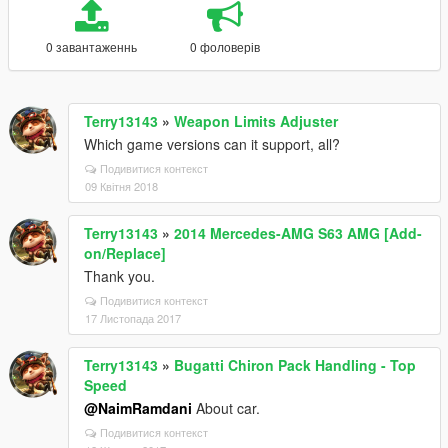
0 завантаженнь
0 фоловерів
Terry13143
»
Weapon Limits Adjuster
Which game versions can it support, all?
Подивитися контекст
09 Квітня 2018
Terry13143
»
2014 Mercedes-AMG S63 AMG [Add-
on/Replace]
Thank you.
Подивитися контекст
17 Листопада 2017
Terry13143
»
Bugatti Chiron Pack Handling - Top
Speed
@NaimRamdani
About car.
Подивитися контекст