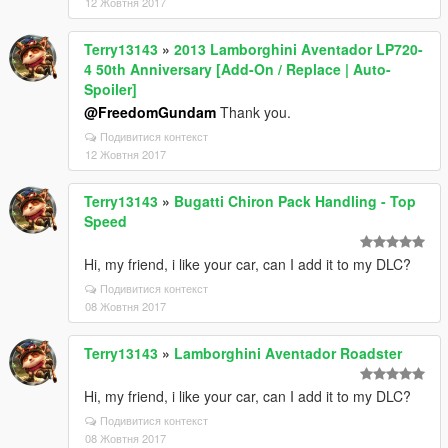
12 Жовтня 2017
Terry13143
»
2013 Lamborghini Aventador LP720-
4 50th Anniversary [Add-On / Replace | Auto-
Spoiler]
@FreedomGundam
Thank you.
Подивитися контекст
12 Жовтня 2017
Terry13143
»
Bugatti Chiron Pack Handling - Top
Speed
Hi, my friend, i like your car, can I add it to my DLC?
Подивитися контекст
08 Жовтня 2017
Terry13143
»
Lamborghini Aventador Roadster
Hi, my friend, i like your car, can I add it to my DLC?
Подивитися контекст
08 Жовтня 2017