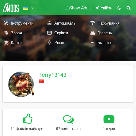
Show Adult
Увійти
Інструменти
Автомобіль
Фарбування
Зброя
Скріпти
Гравець
Карти
Різне
Більше
Terry13143
11 файлів лайкнуто
97 коментарів
1 відео