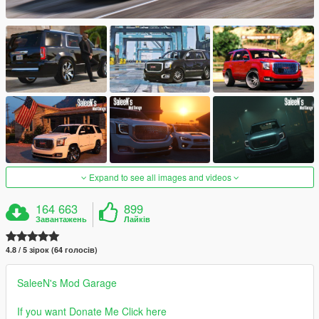
Expand to see all images and videos
164 663
899
Завантажень
Лайків
4.8 / 5 зірок (64 голосів)
SaleeN's Mod Garage
If you want Donate Me Click here