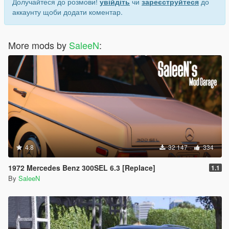
Долучайтеся до розмови!
увійдіть
чи
зареєструйтеся
до
аккаунту щоби додати коментар.
More mods by
SaleeN
:
4.8
32 147
334
1972 Mercedes Benz 300SEL 6.3 [Replace]
1.1
By
SaleeN