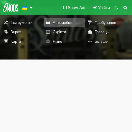
Show Adult
Увійти
Інструменти
Автомобіль
Фарбування
Зброя
Скріпти
Гравець
Карти
Різне
Більше