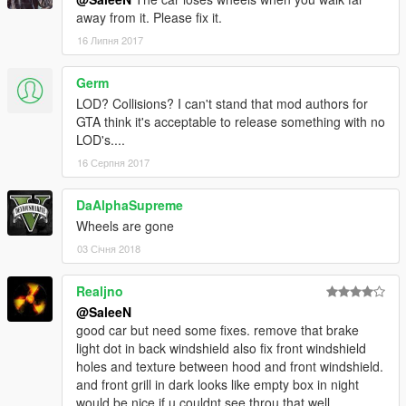
away from it. Please fix it.
16 Липня 2017
Germ
LOD? Collisions? I can't stand that mod authors for
GTA think it's acceptable to release something with no
LOD's....
16 Серпня 2017
DaAlphaSupreme
Wheels are gone
03 Січня 2018
Realjno
@SaleeN
good car but need some fixes. remove that brake
light dot in back windshield also fix front windshield
holes and texture between hood and front windshield.
and front grill in dark looks like empty box in night
would be nice if u couldnt see throu that well