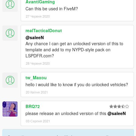
AvantiGaming
Can this be used in FiveM?
27 Червня 2020
realTacticalDonut
@saleeN
Any chance I can get an unlocked version of this to
template and add to my NYPD-style pack on
LSPDFR.com?
28 Червня 2020
tw_Maxou
hello i would like to know if you do unlocked vehicles?
20 Квітня 2021
BRQ72
please release an unlocked version of this
@saleeN
03 Серпня 2021