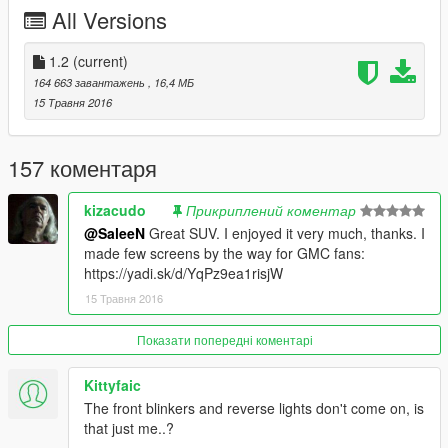
-------------------------------
All Versions
Steeringwheel
Dashboard
Lights Work
1.2
(current)
Breakable Glass
164 663 завантажень
, 16,4 МБ
15 Травня 2016
•Replace:
Gresley
•Add-on Spawn Name:
gmcyd
157 коментаря
If you want support me you can donate or subscribe my
YOUTUBE channel.
kizacudo
Прикриплений коментар
@SaleeN
Great SUV. I enjoyed it very much, thanks. I
made few screens by the way for GMC fans:
https://yadi.sk/d/YqPz9ea1risjW
15 Травня 2016
Показати попередні коментарі
Kittyfaic
The front blinkers and reverse lights don't come on, is
that just me..?