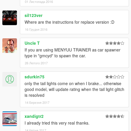
01 Листопада 2016
sil123ver
Where are the instructions for replace version :D
16 Грудня 2016
Uncle T
If you are using MENYUU TRAINER as car spawner
type in "gmcyd" to spawn the car.
26 Лютого 2017
sdurkin75
only the tail lights come on when I brake... otherwise
good model, will update rating when the tail light glitch
is resolved
14 Березня 2017
xandigtr2
I already tried this very real thanks.
14 Квітня 2017