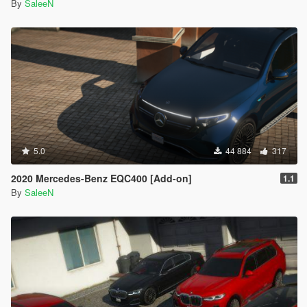
By
SaleeN
5.0
44 884
317
2020 Mercedes-Benz EQC400 [Add-on]
1.1
By
SaleeN