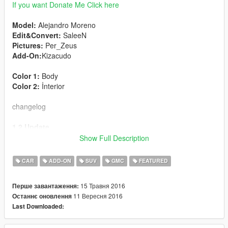
If you want Donate Me Click here
Model:
Alejandro Moreno
Edit&Convert:
SaleeN
Pictures:
Per_Zeus
Add-On:
Kizacudo
Color 1:
Body
Color 2:
İnterior
changelog
1.2 Update
-
Fixed Chrome Parts
Show Full Description
-
Fixed Tires
-
Lights changed
CAR
ADD-ON
SUV
GMC
FEATURED
-
Interior textures changed
15 Травня 2016
Перше завантаження:
1.1 Update
11 Вересня 2016
Останнє оновлення
-
Added: Add-On
Last Downloaded:
• Features