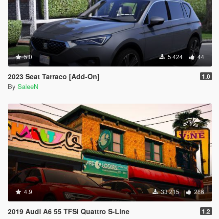
5.0
5 424
44
2023 Seat Tarraco [Add-On]
1.0
By
SaleeN
4.9
33 215
286
2019 Audi A6 55 TFSI Quattro S-Line
1.2