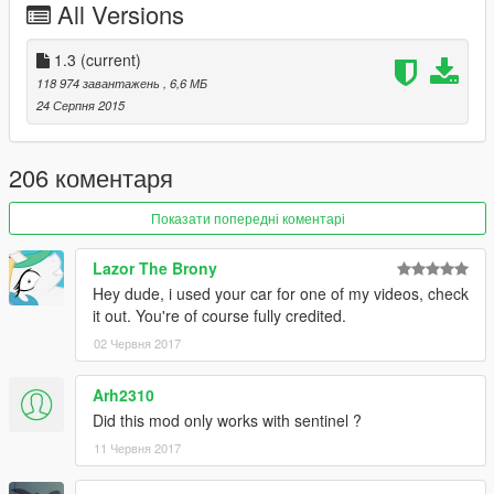
All Versions
1.3
(current)
118 974 завантажень
, 6,6 МБ
24 Серпня 2015
206 коментаря
Показати попередні коментарі
Lazor The Brony
Hey dude, i used your car for one of my videos, check
it out. You're of course fully credited.
02 Червня 2017
Arh2310
Did this mod only works with sentinel ?
11 Червня 2017