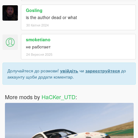
Gosling
is the author dead or what
30 Квітня 2024
smoketiano
не работает
24 Вересня 2025
Долучайтеся до розмови!
увійдіть
чи
зареєструйтеся
до
аккаунту щоби додати коментар.
More mods by
HaCKer_UTD
: