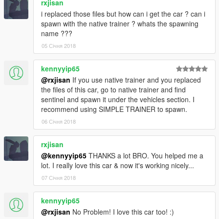
rxjisan
i replaced those files but how can i get the car ? can i
spawn with the native trainer ? whats the spawning
name ???
05 Січня 2018
kennyyip65
@rxjisan
If you use native trainer and you replaced
the files of this car, go to native trainer and find
sentinel and spawn it under the vehicles section. I
recommend using SIMPLE TRAINER to spawn.
06 Січня 2018
rxjisan
@kennyyip65
THANKS a lot BRO. You helped me a
lot. I really love this car & now it's working nicely...
07 Січня 2018
kennyyip65
@rxjisan
No Problem! I love this car too! :)