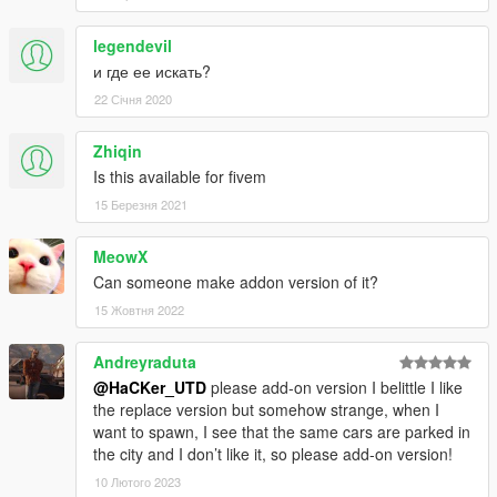
legendevil
и где ее искать?
22 Січня 2020
Zhiqin
Is this available for fivem
15 Березня 2021
MeowX
Can someone make addon version of it?
15 Жовтня 2022
Andreyraduta
@HaCKer_UTD
please add-on version I belittle I like
the replace version but somehow strange, when I
want to spawn, I see that the same cars are parked in
the city and I don’t like it, so please add-on version!
10 Лютого 2023