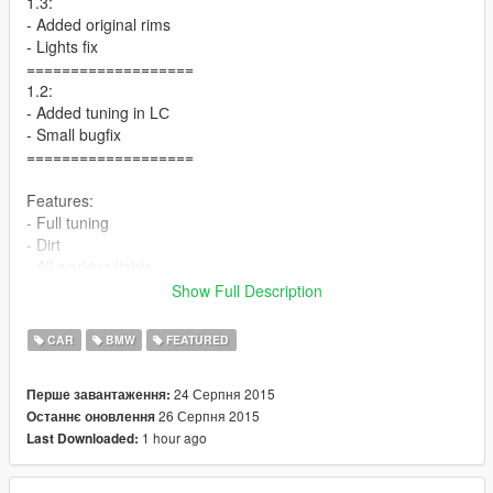
1.3:
- Added original rims
- Lights fix
===================
1.2:
- Added tuning in LС
- Small bugfix
===================
Features:
- Full tuning
- Dirt
- All working lights
Show Full Description
Known Bugs:
- No lods
CAR
BMW
FEATURED
- Glass unbreakable
24 Серпня 2015
Перше завантаження:
Install:
26 Серпня 2015
Останнє оновлення
Replace the files using OpenIV in:
1 hour ago
Last Downloaded:
"GTA V\x64e.rpf\levels\gta5\vehicles.rpf"
"GTA V\x64i.rpf\levels\gta5\vehiclemods.rpf"