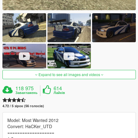
Expand to see all images and videos
118 975
614
Завантажень
Лайків
4.72 / 5 зірок (56 голосів)
Model: Most Wanted 2012
Convert: HaCKer_UTD
===================