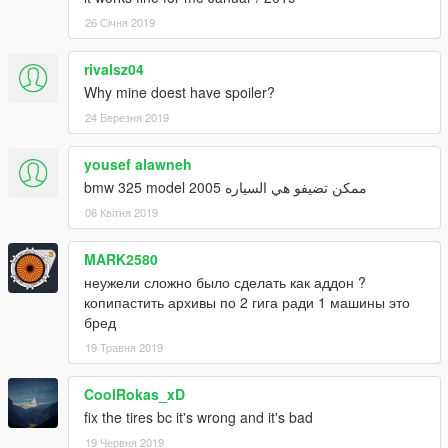
26 Січня 2019
rivalsz04
Why mine doest have spoiler?
24 Березня 2019
yousef alawneh
bmw 325 model 2005 ممكن تضيفو هي السياره
06 Квітня 2019
MARK2580
неужели сложно было сделать как аддон ?
копипастить архивы по 2 гига ради 1 машины это
бред
19 Травня 2019
CoolRokas_xD
fix the tires bc it's wrong and it's bad
19 Червня 2019