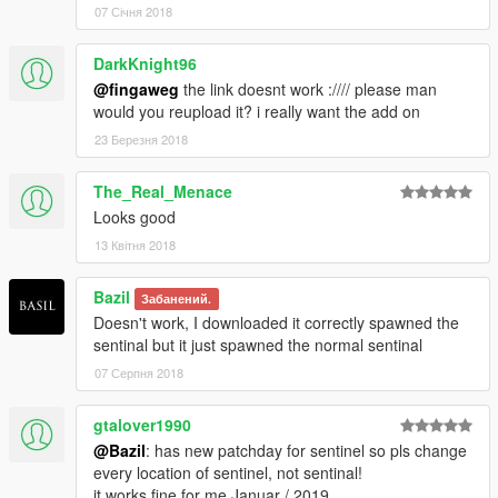
07 Січня 2018
DarkKnight96
@fingaweg
the link doesnt work ://// please man
would you reupload it? i really want the add on
23 Березня 2018
The_Real_Menace
Looks good
13 Квітня 2018
Bazil
Забанений.
Doesn't work, I downloaded it correctly spawned the
sentinal but it just spawned the normal sentinal
07 Серпня 2018
gtalover1990
@Bazil
: has new patchday for sentinel so pls change
every location of sentinel, not sentinal!
it works fine for me Januar / 2019