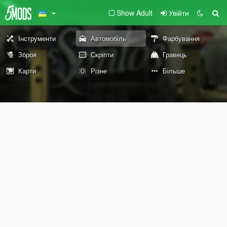
Show Adult
Увійти
Інструменти
Автомобіль
Фарбування
Зброя
Скріпти
Гравець
Карти
Різне
Більше