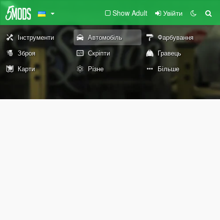
Show Adult
Увійти
Інструменти
Автомобіль
Фарбування
Зброя
Скріпти
Гравець
Карти
Різне
Більше