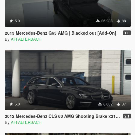
5.0
26 238
88
2013 Mercedes-Benz G63 AMG | Blacked out [Add-On]
1.0
By
AFFALTERBACH
5.0
6 082
37
2012 Mercedes-Benz CLS 63 AMG Shooting Brake x218 | [Add-On]
2.1
By
AFFALTERBACH