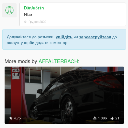
D3rJu5t1n
Nice
01 Грудня 2022
Долучайтеся до розмови!
увійдіть
чи
зареєструйтеся
до
аккаунту щоби додати коментар.
More mods by
AFFALTERBACH
:
4.75
1 386
21