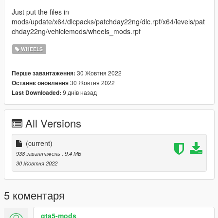
Just put the files in
mods/update/x64/dlcpacks/patchday22ng/dlc.rpf/x64/levels/pat
chday22ng/vehiclemods/wheels_mods.rpf
WHEELS
30 Жовтня 2022
Перше завантаження:
30 Жовтня 2022
Останнє оновлення
9 днів назад
Last Downloaded:
All Versions
(current)
938 завантажень
, 9,4 МБ
30 Жовтня 2022
5 коментаря
gta5-mods