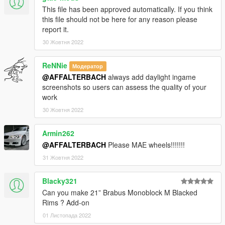
This file has been approved automatically. If you think
this file should not be here for any reason please
report it.
30 Жовтня 2022
ReNNie
Модератор
@AFFALTERBACH
always add daylight ingame
screenshots so users can assess the quality of your
work
30 Жовтня 2022
Armin262
@AFFALTERBACH
Please MAE wheels!!!!!!!
31 Жовтня 2022
Blacky321
Can you make 21” Brabus Monoblock M Blacked
Rims ? Add-on
01 Листопада 2022