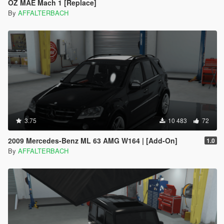
OZ MAE Mach 1 [Replace]
By
AFFALTERBACH
3.75
10 483
72
2009 Mercedes-Benz ML 63 AMG W164 | [Add-On]
1.0
By
AFFALTERBACH