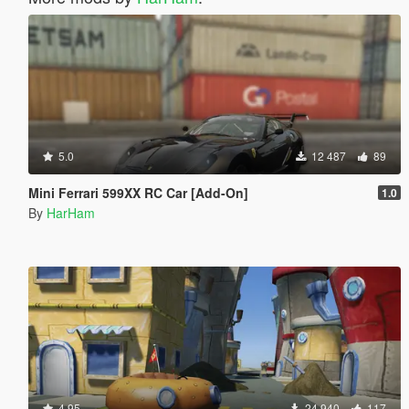
5.0
12 487
89
Mini Ferrari 599XX RC Car [Add-On]
1.0
By
HarHam
4.95
24 940
117