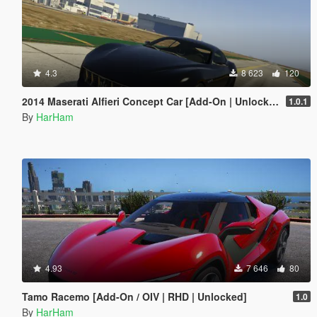
4.3
8 623
120
2014 Maserati Alfieri Concept Car [Add-On | Unlocked]
1.0.1
By
HarHam
4.93
7 646
80
Tamo Racemo [Add-On / OIV | RHD | Unlocked]
1.0
By
HarHam