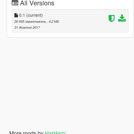
All Versions
0.1
(current)
26 935 завантажень
, 4,2 МБ
31 Жовтня 2017
More mods by
HarHam
: