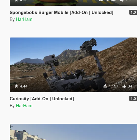
Spongebobs Burger Mobile [Add-On | Unlocked]
1.0
By
HarHam
4.44
1 157
34
Curiosity [Add-On | Unlocked]
1.0
By
HarHam