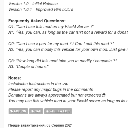
Version 1.0 - Initial Release
Version 1.0.1 - Improved Rim LOD's
Frequently Asked Questions:
Q1: "Can I use this mod on my FiveM Server ?"
A1: "Yes, you can, as long as the car isn't not a reward for a dona
Q2: "Can I use x part for my mod ? / Can I edit this mod ?"
A2: "Yes, you can modify this vehicle for your own mod. Just give 
Q3: "How long did this mod take you to modify / complete ?"
A3: "Couple of hours."
Notes:
Installation Instructions in the .zip
Please report any major bugs in the comments
Donations are always appreciated but not expected😎
You may use this vehicle mod in your FiveM server as long as its n
ADD-ON
CAR
VANILLA EDIT
08 Серпня 2021
Перше завантаження: