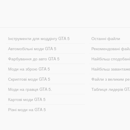
Інструменти для моддінгу GTA 5
Останні файли
Автомобільні моди GTA 5
Рекомендовані фай
Фарбування до авто GTA 5
Найбільш сподобан
Моди на зброю GTA 5
Найбільш завантаж
Скриптові моди GTA 5
Файли з великим р
Моди на гравця GTA 5.
Таблиця лидерів G
Картові моди GTA 5
Різні моди на GTA 5