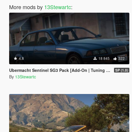
More mods by
13Stewartc
:
4.8
18 845
322
Ubermacht Sentinel SG3 Pack [Add-On | Tuning | Wheels | Sounds | LODs | FiveM]
SP (1.0)
By
13Stewartc