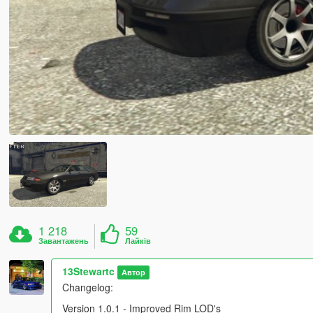
1 218
59
Завантажень
Лайків
13Stewartc
Автор
Changelog:
Version 1.0.1 - Improved Rim LOD's