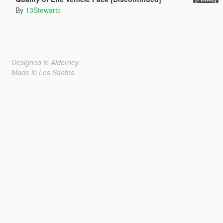
By
13Stewartc
Designed in Alderney
Made in Los Santos