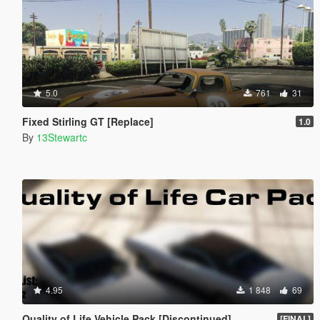
5.0
761
31
Fixed Stirling GT [Replace]
1.0
By
13Stewartc
4.95
1 848
69
Quality of Life Vehicle Pack [Discontinued]
[FINAL]