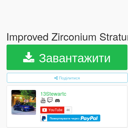
Improved Zirconium Strat
Завантажити
Поділитися
13Stewartc
Пожертвувати через