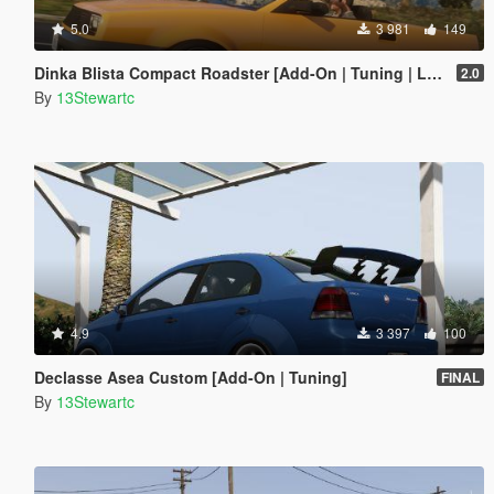
5.0
3 981
149
Dinka Blista Compact Roadster [Add-On | Tuning | LODs]
2.0
By
13Stewartc
4.9
3 397
100
Declasse Asea Custom [Add-On | Tuning]
FINAL
By
13Stewartc