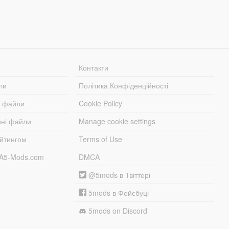
Контакти
ли
Політика Конфіденційності
і файли
Cookie Policy
ені файли
Manage cookie settings
ейтингом
Terms of Use
TA5-Mods.com
DMCA
@5mods в Твіттері
5mods в Фейсбуці
5mods on Discord