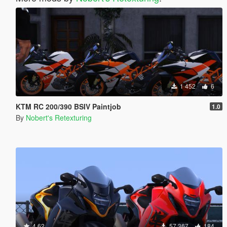
1 452
6
KTM RC 200/390 BSIV Paintjob
1.0
By
Nobert's Retexturing
4.62
57 367
184