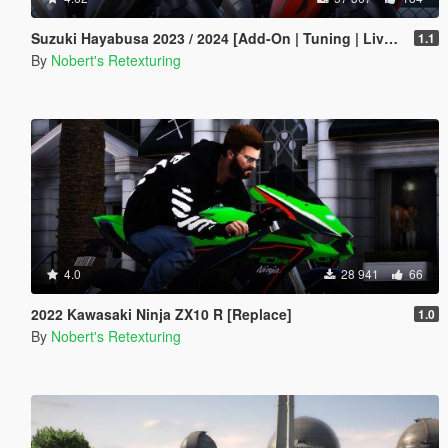
Suzuki Hayabusa 2023 / 2024 [Add-On | Tuning | Liveries]
1.1
By
Nobert's Retexturing
4.0
28 941
66
2022 Kawasaki Ninja ZX10 R [Replace]
1.0
By
Nobert's Retexturing