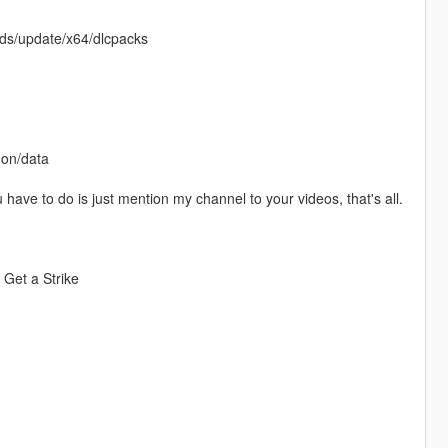
ods/update/x64/dlcpacks
mon/data
u have to do is just mention my channel to your videos, that's all.
 Get a Strike