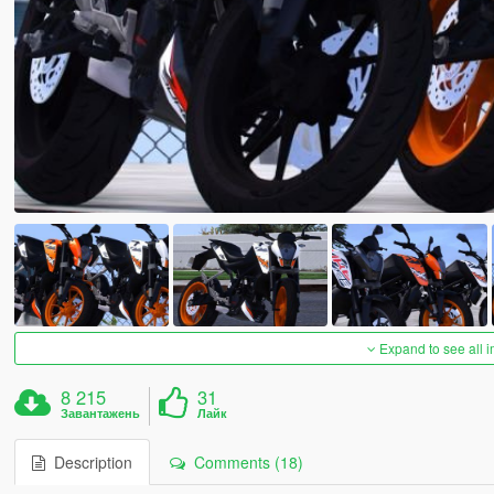
Expand to see all 
8 215
31
Завантажень
Лайк
Description
Comments (18)