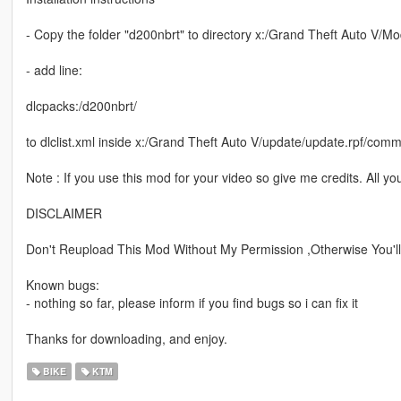
- Copy the folder "d200nbrt" to directory x:/Grand Theft Auto V/M
- add line:
dlcpacks:/d200nbrt/
to dlclist.xml inside x:/Grand Theft Auto V/update/update.rpf/com
Note : If you use this mod for your video so give me credits. All yo
DISCLAIMER
Don't Reupload This Mod Without My Permission ,Otherwise You'll
Known bugs:
- nothing so far, please inform if you find bugs so i can fix it
Thanks for downloading, and enjoy.
BIKE
KTM