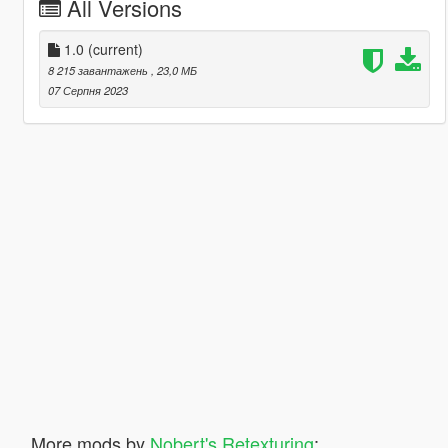
All Versions
1.0
(current)
8 215 завантажень
, 23,0 МБ
07 Серпня 2023
More mods by
Nobert's Retexturing
: