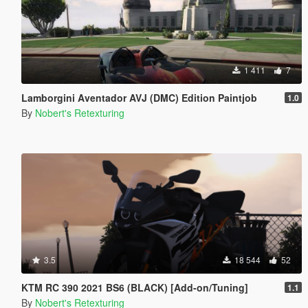
1 411
7
Lamborgini Aventador AVJ (DMC) Edition Paintjob
1.0
By
Nobert's Retexturing
3.5
18 544
52
KTM RC 390 2021 BS6 (BLACK) [Add-on/Tuning]
1.1
By
Nobert's Retexturing