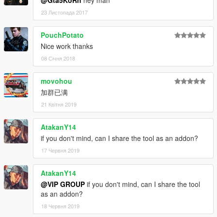
@Gta5KoRn
hey man
23 Листопада 2017
PouchPotato
Nice work thanks
08 Січня 2018
movohou
加群已满
21 Квітня 2019
AtakanY14
if you don't mind, can I share the tool as an addon?
17 Червня 2019
AtakanY14
@VIP GROUP
if you don't mind, can I share the tool
as an addon?
18 Червня 2019