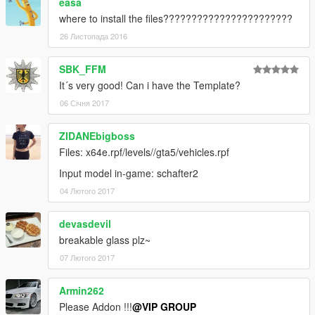
easa
where to install the files???????????????????????
26 Листопада 2016
SBK_FFM
It´s very good! Can i have the Template?
06 Січня 2017
ZIDANEbigboss
Files: x64e.rpf/levels//gta5/vehicles.rpf
Input model in-game: schafter2
04 Лютого 2017
devasdevil
breakable glass plz~
07 Лютого 2017
Armin262
Please Addon !!!
@VIP GROUP