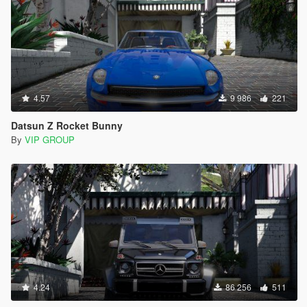
4.57
9 986
221
Datsun Z Rocket Bunny
By
VIP GROUP
4.24
86 256
511