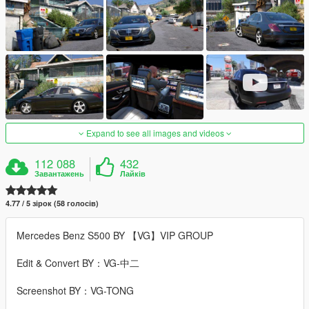
Expand to see all images and videos
112 088
432
Завантажень
Лайків
4.77 / 5 зірок (58 голосів)
Mercedes Benz S500 BY 【VG】VIP GROUP
Edit & Convert BY：VG-中二
Screenshot BY：VG-TONG