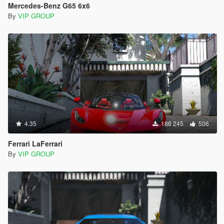
Mercedes-Benz G65 6x6
By
VIP GROUP
4.35
186 245
506
Ferrari LaFerrari
By
VIP GROUP