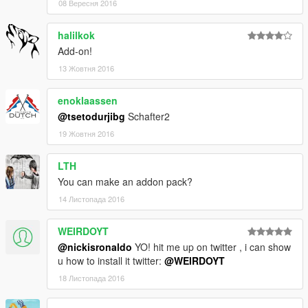
08 Вересня 2016
halilkok
Add-on!
13 Жовтня 2016
enoklaassen
@tsetodurjibg
Schafter2
19 Жовтня 2016
LTH
You can make an addon pack?
14 Листопада 2016
WEIRDOYT
@nickisronaldo
YO! hit me up on twitter , i can show
u how to install it twitter:
@WEIRDOYT
18 Листопада 2016