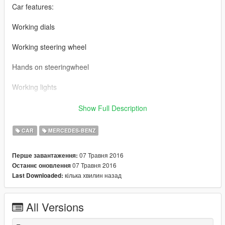
Car features:
Working dials
Working steering wheel
Hands on steeringwheel
Working lights
Mercedes Benz S500 BY 【VG】VIP GROUP
Show Full Description
MOD制作：VG-中二
CAR
MERCEDES-BENZ
截图： VG-TONG
07 Травня 2016
Перше завантаження:
07 Травня 2016
Останнє оновлення
车辆介绍：
кілька хвилин назад
Last Downloaded:
精致的内饰
All Versions
可使用的表盘