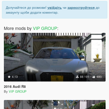
Долучайтеся до розмови!
увійдіть
чи
зареєструйтеся
до
аккаунту щоби додати коментар.
More mods by
VIP GROUP
:
4.13
88 191
480
2016 Audi R8
By
VIP GROUP