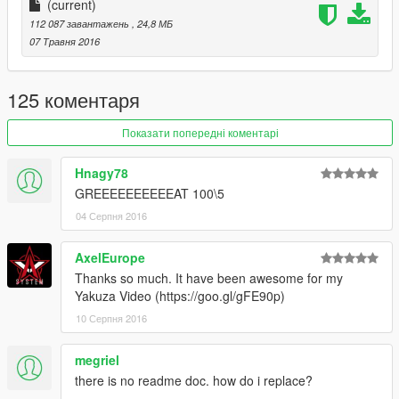
正确的驾驶员位置
(current)
112 087 завантажень
, 24,8 МБ
内饰氛围灯
07 Травня 2016
数据：无需更改数据,直接用原游戏数据即可,如想改为后驱车请自
行修改数据。
125 коментаря
安装方法：
Показати попередні коментарі
请使用openIV软件进行全盘搜索，得出最新的路劲后替换它！
Hnagy78
GREEEEEEEEEEAT 100\5
本MOD由【VG】VIP GROUP免费提供，请勿用于其他商业用
04 Серпня 2016
途！
如想了解更多MOD进程，欢迎加入
AxelEurope
Thanks so much. It have been awesome for my
【VG】VIP GROUP 团队QQ群：530797391
Yakuza Video (https://goo.gl/gFE90p)
10 Серпня 2016
megriel
there is no readme doc. how do i replace?