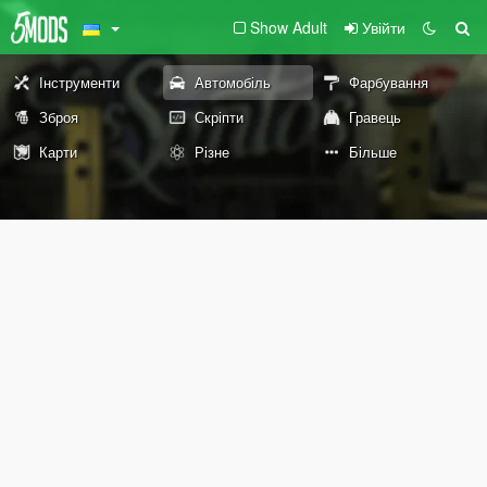
Show Adult
Увійти
Інструменти
Автомобіль
Фарбування
Зброя
Скріпти
Гравець
Карти
Різне
Більше