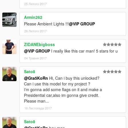
25 Лютого 2017
Armin262
Please Ambient Lights !!!
@VIP GROUP
26 Лютого 2017
ZIDANEbigboss
@VIP GROUP
I really like this car man! 5 stars for u
04 Травня 2017
Sato8
@Gta5KoRn
Hi, Can i buy this unlocked?
Can i use this model for my project ?
i'm gonna add some flags on it and make a
Presidential car,also im gonna give credit.
Please man...
16 Листопада 2017
Sato8