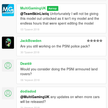
MultiGamingUK
Автор
@TeamSkinListiq
Unfortunately I will not be giving
this model out unlocked as it isn't my model and the
endless hours that were spent editing the model
03 Травня 2018
JackBowden
Are you still working on the PSNI police pack?
30 Травня 2018
Deat69
Would you consider doing the PSNI armoured land
rovers?
06 Червня 2018
dodisdod
@MultiGamingUK
any updates on when more cars
will be released?
21 Червня 2018