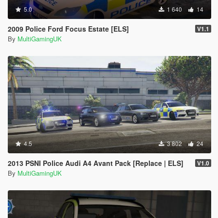
5.0
1 640
14
2009 Police Ford Focus Estate [ELS]
V1.1
By
MultiGamingUK
4.5
3 802
24
2013 PSNI Police Audi A4 Avant Pack [Replace | ELS]
V1.0
By
MultiGamingUK