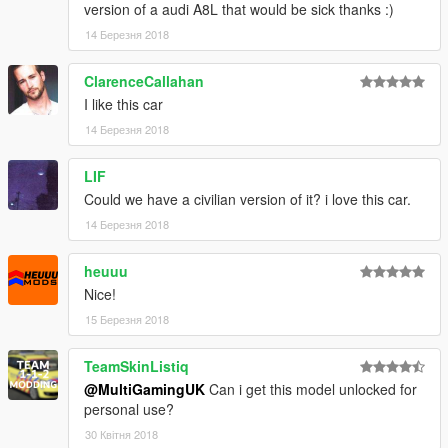
version of a audi A8L that would be sick thanks :)
14 Березня 2018
ClarenceCallahan
I like this car
14 Березня 2018
LIF
Could we have a civilian version of it? i love this car.
14 Березня 2018
heuuu
Nice!
15 Березня 2018
TeamSkinListiq
@MultiGamingUK
Can i get this model unlocked for
personal use?
30 Квітня 2018