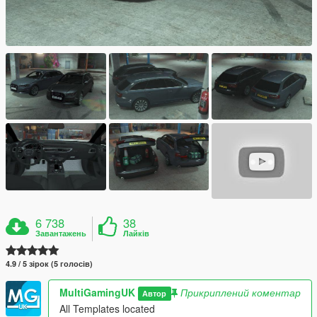
6 738
38
Завантажень
Лайків
4.9 / 5 зірок (5 голосів)
MultiGamingUK
Прикриплений коментар
Автор
All Templates located