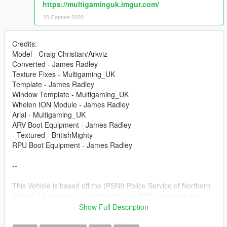
https://multigaminguk.imgur.com/
20 Серпня 2020
Credits:
Model - Craig Christian/Arkviz
Converted - James Radley
Texture Fixes - Multigaming_UK
Template - James Radley
Window Template - Multigaming_UK
Whelen ION Module - James Radley
Arial - Multigaming_UK
ARV Boot Equipment - James Radley
- Textured - BritishMighty
RPU Boot Equipment - James Radley
--
This Vehicle is based off the (PSNI) Police Service of Northern
Ireland. I have been in contact with the PSNI to ensure the
vehicle is as accurate as I could make it.
Show Full Description
The vehicle is best suited with POLICE3 Handling