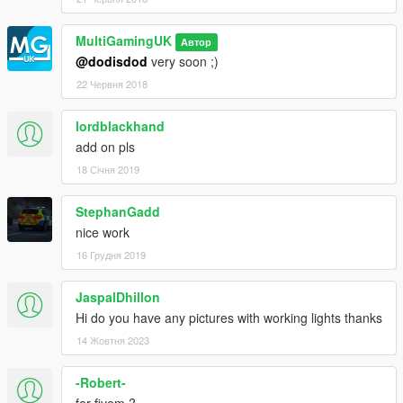
MultiGamingUK
Автор
@dodisdod
very soon ;)
22 Червня 2018
lordblackhand
add on pls
18 Січня 2019
StephanGadd
nice work
16 Грудня 2019
JaspalDhillon
Hi do you have any pictures with working lights thanks
14 Жовтня 2023
-Robert-
for fivem ?