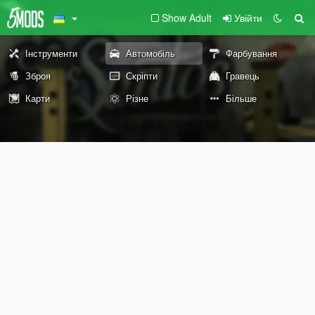
Show Adult
Увійти
Інструменти
Автомобіль
Фарбування
Зброя
Скріпти
Гравець
Карти
Різне
Більше