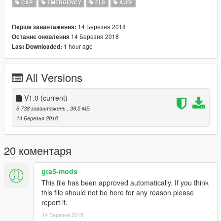
CAR
EMERGENCY
ELS
AUDI
*If you want to use it on a server please consider a donation*
14 Березня 2018
Перше завантаження:
*Any form of donation is appreciated as creating models is both
14 Березня 2018
Останнє оновлення
expensive and time consuming*
1 hour ago
Last Downloaded:
--
Install:
All Versions
--
Police3
V1.0
(current)
Insert into the latest Patchday
6 738 завантажень
, 39,5 МБ
14 Березня 2018
--
Links
--
20 коментаря
Donations: paypal.me/MultigamingUK
gta5-mods
Youtube: https://www.youtube.com/user/377luckyducky
This file has been approved automatically. If you think
Twitter: @Multi_Igrade
this file should not be here for any reason please
Discord Server: https://discord.gg/nHX7Xdj
report it.
14 Березня 2018