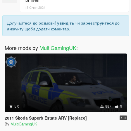
13 Січня 2024
Долучайтеся до розмови!
увійдіть
чи
зареєструйтеся
до
аккаунту щоби додати коментар.
More mods by
MultiGamingUK
:
5.0
887
9
2011 Skoda Superb Estate ARV [Replace]
1.0
By
MultiGamingUK