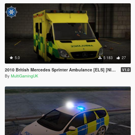
5.0
5 183
27
2010 British Mercedes Sprinter Ambulance [ELS] [NIAS] [LAS]
V1.0
By
MultiGamingUK