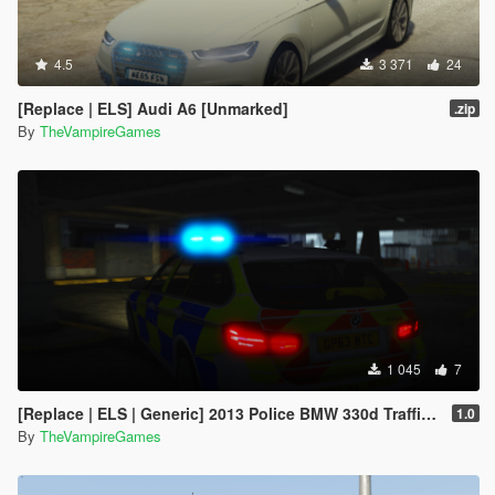
4.5
3 371
24
[Replace | ELS] Audi A6 [Unmarked]
.zip
By
TheVampireGames
1 045
7
[Replace | ELS | Generic] 2013 Police BMW 330d Traffic [Marked]
1.0
By
TheVampireGames