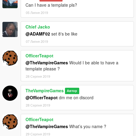
Can I have a template pls?
05 Липня 2019
Chief Jacko
@ADAMF02
set 8's be like
07 Липня 2019
OfficerTeapot
@TheVampireGames
Would I be able to have a
template please ?
28 Серпня 2019
TheVampireGames
Автор
@OfficerTeapot
dm me on discord
28 Серпня 2019
OfficerTeapot
@TheVampireGames
What’s you name ?
29 Серпня 2019