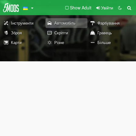
Show Adult
Увійти
Інструменти
Автомобіль
Фарбування
Зброя
Скріпти
Гравець
Карти
Різне
Більше