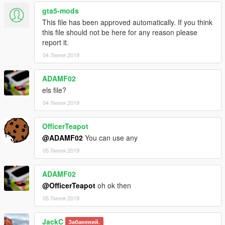
gta5-mods
This file has been approved automatically. If you think
this file should not be here for any reason please
report it.
04 Липня 2019
ADAMF02
els file?
04 Липня 2019
OfficerTeapot
@ADAMF02
You can use any
05 Липня 2019
ADAMF02
@OfficerTeapot
oh ok then
05 Липня 2019
JackC
Забанений.