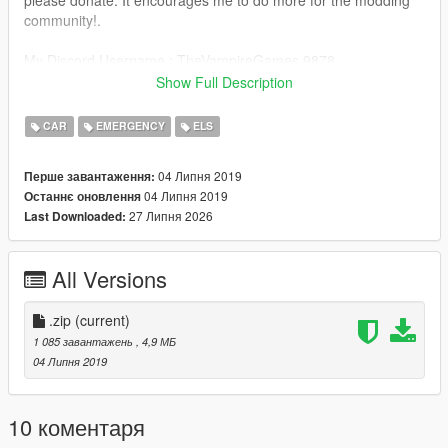
community!.
My Discord Username : TheVampireGames 9878
My Official Discord : https://discord.gg/vxbnNpY
Show Full Description
======================================
CAR
EMERGENCY
ELS
04 Липня 2019
Перше завантаження:
04 Липня 2019
Останнє оновлення
27 Липня 2026
Last Downloaded:
All Versions
.zip
(current)
1 085 завантажень
, 4,9 МБ
04 Липня 2019
10 коментаря