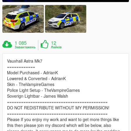
1 085
12
Завантажень
Лайків
Vauxhall Astra Mk7
============
Model Purchased - AdrianK
Lowered & Converted - AdrianK
Skin - TheVampireGames
Police Light Setup - TheVampireGames
Soverign Lightbar - James Walsh
===========================================
DO NOT REDISTRIBUTE WITHOUT MY PERMISSION!
===========================================
Please If you enjoy my work and want to get more things like
this then please join my discord which will be below, also
please donate. It encourages me to do more for the modding