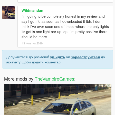
Wildmandan
I'm going to be completely honest in my review and
say I got rid as soon as I downloaded it tbh. I dont
think I've ever seen one of these where the only lights
its got is one light bar up top. I'm pretty positive there
should be more.
13 Жовтня 2019
Долучайтеся до розмови!
увійдіть
чи
зареєструйтеся
до
аккаунту щоби додати коментар.
More mods by
TheVampireGames
: