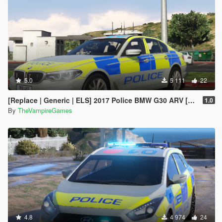
5.0
5 111
22
[Replace | Generic | ELS] 2017 Police BMW G30 ARV [Marked | Unmarked]
1.0
By
TheVampireGames
4.8
4 974
24