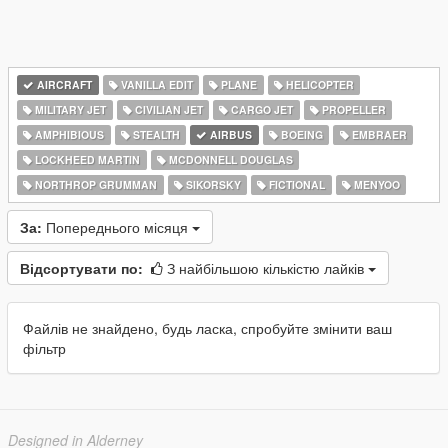
AIRCRAFT
VANILLA EDIT
PLANE
HELICOPTER
MILITARY JET
CIVILIAN JET
CARGO JET
PROPELLER
AMPHIBIOUS
STEALTH
AIRBUS
BOEING
EMBRAER
LOCKHEED MARTIN
MCDONNELL DOUGLAS
NORTHROP GRUMMAN
SIKORSKY
FICTIONAL
MENYOO
За:
Попереднього місяця
Відсортувати по:
З найбільшою кількістю лайків
Файлів не знайдено, будь ласка, спробуйте змінити ваш
фільтр
Designed in Alderney