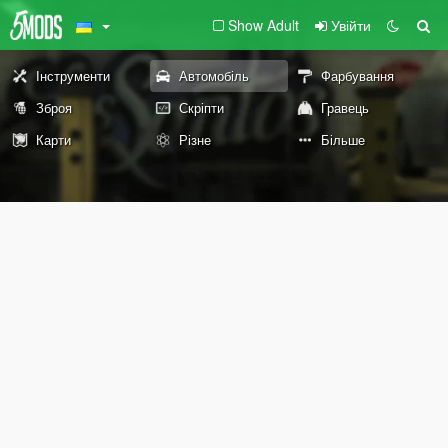
Show Adult
Увійти
Інструменти
Автомобіль
Фарбування
Зброя
Скріпти
Гравець
Карти
Різне
Більше