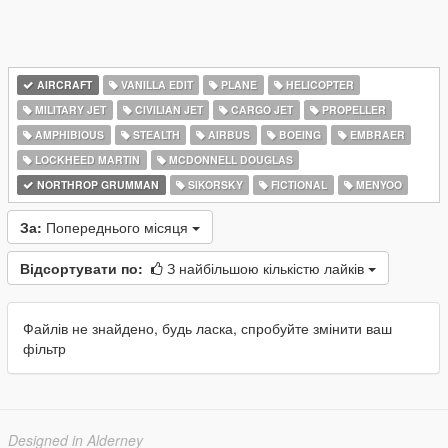
AIRCRAFT
VANILLA EDIT
PLANE
HELICOPTER
MILITARY JET
CIVILIAN JET
CARGO JET
PROPELLER
AMPHIBIOUS
STEALTH
AIRBUS
BOEING
EMBRAER
LOCKHEED MARTIN
MCDONNELL DOUGLAS
NORTHROP GRUMMAN
SIKORSKY
FICTIONAL
MENYOO
За:
Попереднього місяця
Відсортувати по:
З найбільшою кількістю лайків
Файлів не знайдено, будь ласка, спробуйте змінити ваш
фільтр
Designed in Alderney