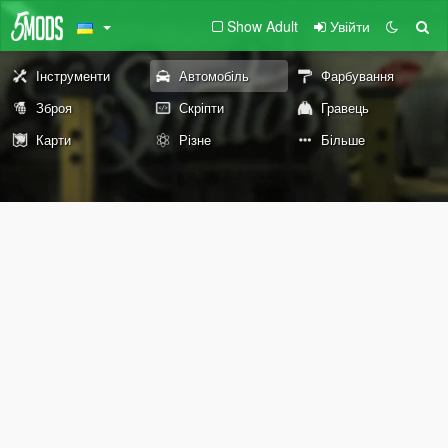
Show Adult
Увійти
Інструменти
Автомобіль
Фарбування
Зброя
Скріпти
Гравець
Карти
Різне
Більше