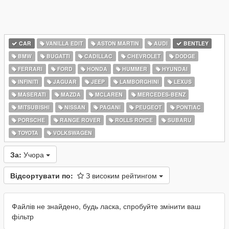
CAR
VANILLA EDIT
ASTON MARTIN
AUDI
BENTLEY
BMW
BUGATTI
CADILLAC
CHEVROLET
DODGE
FERRARI
FORD
HONDA
HUMMER
HYUNDAI
INFINITI
JAGUAR
JEEP
LAMBORGHINI
LEXUS
MASERATI
MAZDA
MCLAREN
MERCEDES-BENZ
MITSUBISHI
NISSAN
PAGANI
PEUGEOT
PONTIAC
PORSCHE
RANGE ROVER
ROLLS ROYCE
SUBARU
TOYOTA
VOLKSWAGEN
За:
Учора
Відсортувати по:
З високим рейтингом
Файлів не знайдено, будь ласка, спробуйте змінити ваш
фільтр