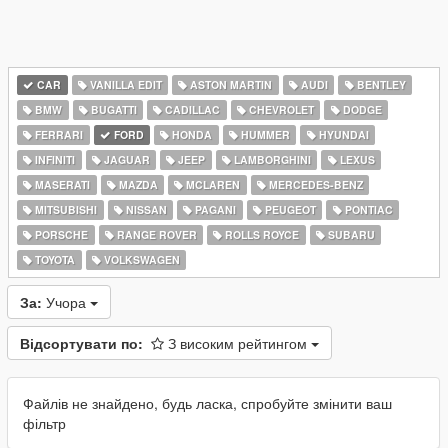
CAR
VANILLA EDIT
ASTON MARTIN
AUDI
BENTLEY
BMW
BUGATTI
CADILLAC
CHEVROLET
DODGE
FERRARI
FORD
HONDA
HUMMER
HYUNDAI
INFINITI
JAGUAR
JEEP
LAMBORGHINI
LEXUS
MASERATI
MAZDA
MCLAREN
MERCEDES-BENZ
MITSUBISHI
NISSAN
PAGANI
PEUGEOT
PONTIAC
PORSCHE
RANGE ROVER
ROLLS ROYCE
SUBARU
TOYOTA
VOLKSWAGEN
За:
Учора
Відсортувати по:
З високим рейтингом
Файлів не знайдено, будь ласка, спробуйте змінити ваш
фільтр