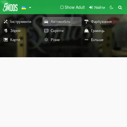
Show Adult
Увійти
Інструменти
Автомобіль
Фарбування
Зброя
Скріпти
Гравець
Карти
Різне
Більше