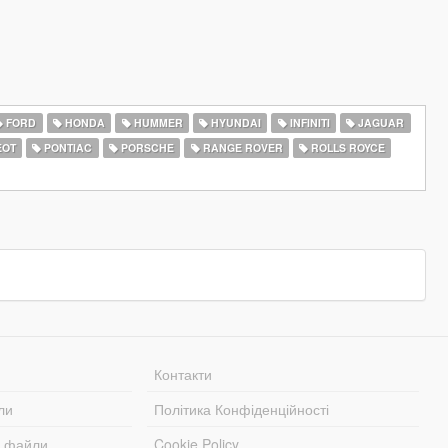
FORD
HONDA
HUMMER
HYUNDAI
INFINITI
JAGUAR
EOT
PONTIAC
PORSCHE
RANGE ROVER
ROLLS ROYCE
Контакти
ли
Політика Конфіденційності
і файли
Cookie Policy