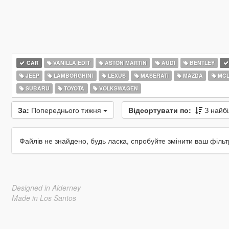
CAR
VANILLA EDIT
ASTON MARTIN
AUDI
BENTLEY
JEEP
LAMBORGHINI
LEXUS
MASERATI
MAZDA
MCL
SUBARU
TOYOTA
VOLKSWAGEN
За:
Попереднього тижня
Відсортувати по:
З найб
Файлів не знайдено, будь ласка, спробуйте змінити ваш фільт
Designed in Alderney
Made in Los Santos