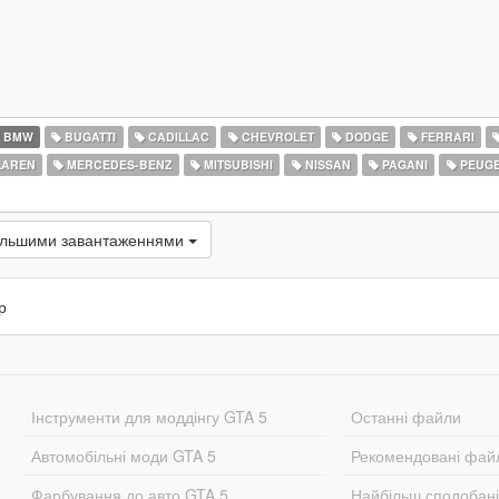
BMW
BUGATTI
CADILLAC
CHEVROLET
DODGE
FERRARI
AREN
MERCEDES-BENZ
MITSUBISHI
NISSAN
PAGANI
PEUG
ільшими завантаженнями
р
Інструменти для моддінгу GTA 5
Останні файли
Автомобільні моди GTA 5
Рекомендовані фай
Фарбування до авто GTA 5
Найбільш сподобан