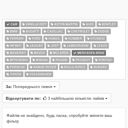
CAR
VANILLA EDIT
ASTON MARTIN
AUDI
BENTLEY
BMW
BUGATTI
CADILLAC
CHEVROLET
DODGE
FERRARI
FORD
HONDA
HUMMER
HYUNDAI
INFINITI
JAGUAR
JEEP
LAMBORGHINI
LEXUS
MASERATI
MAZDA
MCLAREN
MERCEDES-BENZ
MITSUBISHI
NISSAN
PAGANI
PEUGEOT
PONTIAC
PORSCHE
RANGE ROVER
ROLLS ROYCE
SUBARU
TOYOTA
VOLKSWAGEN
За:
Попереднього тижня
Відсортувати по:
З найбільшою кількістю лайків
Файлів не знайдено, будь ласка, спробуйте змінити ваш
фільтр