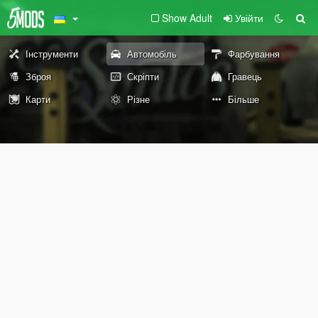
Show Adult
Увійти
Інструменти
Автомобіль
Фарбування
Зброя
Скріпти
Гравець
Карти
Різне
Більше