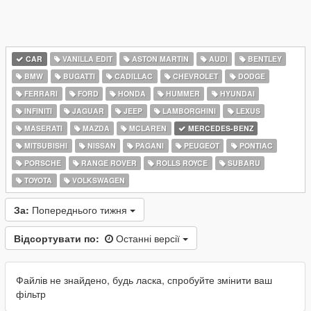
CAR
VANILLA EDIT
ASTON MARTIN
AUDI
BENTLEY
BMW
BUGATTI
CADILLAC
CHEVROLET
DODGE
FERRARI
FORD
HONDA
HUMMER
HYUNDAI
INFINITI
JAGUAR
JEEP
LAMBORGHINI
LEXUS
MASERATI
MAZDA
MCLAREN
MERCEDES-BENZ
MITSUBISHI
NISSAN
PAGANI
PEUGEOT
PONTIAC
PORSCHE
RANGE ROVER
ROLLS ROYCE
SUBARU
TOYOTA
VOLKSWAGEN
За:
Попереднього тижня
Відсортувати по:
Останні версії
Файлів не знайдено, будь ласка, спробуйте змінити ваш
фільтр