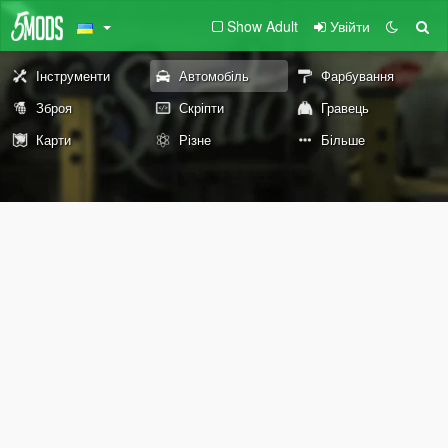
Show Adult
Увійти
Інструменти
Автомобіль
Фарбування
Зброя
Скріпти
Гравець
Карти
Різне
Більше